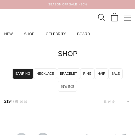
SEASON OFF SALE ~ 80%
NEW
SHOP
CELEBRITY
BOARD
SHOP
EARRING
NECKLACE
BRACELET
RING
HAIR
SALE
당일출고
219
개의 상품