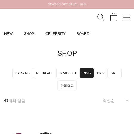
SEASON OFF SALE ~ 80%
NEW
SHOP
CELEBRITY
BOARD
SHOP
EARRING
NECKLACE
BRACELET
RING
HAIR
SALE
당일출고
49
개의 상품