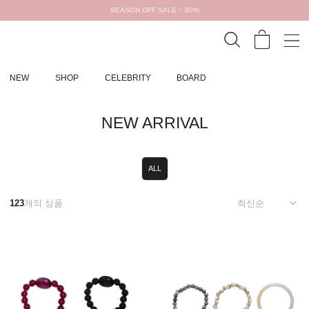
SEASON OFF SALE ~ 80%
NEW
SHOP
CELEBRITY
BOARD
NEW ARRIVAL
ALL
123
개의 상품