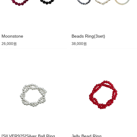
Moonstone
Beads Ring(3set)
26,000원
38,000원
[SILVER925]Silver Ball Ring
Jelly Bead Ring