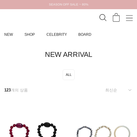
SEASON OFF SALE ~ 80%
NEW
SHOP
CELEBRITY
BOARD
NEW ARRIVAL
ALL
123
개의 상품