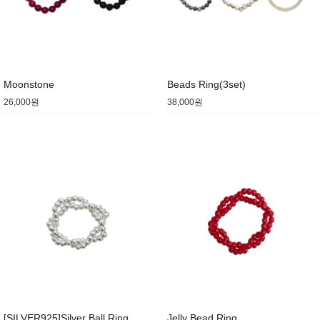
Moonstone
Beads Ring(3set)
26,000원
38,000원
[SILVER925]Silver Ball Ring
Jelly Bead Ring