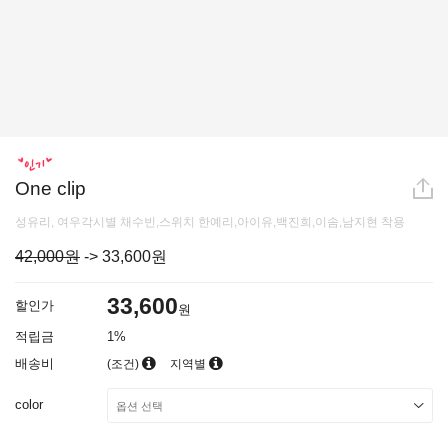
One clip
성유리, 여우각시별 채수빈,스위치 한예리,아이유,백진희,이솜,남지현 착용
42,000원
->
33,600
원
33,600
할인가
원
적립금
1%
배송비
(조건)
지역별
color