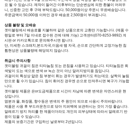
요 될 수 있습니다. 제작이 들어간 이후부터는 단순변심에 의한 환불이 어려우
니, 신중한 고민 후 구매 부탁드립니다. 50,000원이상 주문시 무료배송입니다.
주문금액이 50,000원 이하인 경우 배송료 2,500원이 부과됩니다.
상품 불량 및 오배송
겟미블링에서 배송료를 지불하며 같은 상품으로의 교환만 가능합니다. (제품 수
령일로 부터 7일 이내로 접수된 건에 대해 가능) 고객센터(070-8253-9892) 게
시판 or 카카오톡으로 문의해주시면 됩니다.
단, 미세한 스크래치,본드자국,이음새 땜 자국, 손으로 간단하게 교정가능한 침
휨현상은 상품불량에 해당되지 않습니다.
취급시 주의사항
겟미블링 귀걸이 침은 티타늄침 또는 은침을 사용하고 있습니다. 티타늄침은 회
색빛이 도는 색으로 변색 or 녹슨 것이 아닌 알러지방지용 침입니다.
귀걸이의 특성상 얇은 침 부분이 휘는 경우가 발생하기도 하는데요. 살짝의 눌림
만으로 휠 수가 있습니다. 침이 휘어진 경우엔 손으로 만져주시면 복구가 가능합
니다.
겟미블링 제품은 은or도금제품으로 시간이 자남에 따른 변색은 자연스러운 현
상입니다.
염분과 물, 화장품, 향수등은 변색의 주 원인이 되므로 사용시 주의바랍니다.
제품은 사용 후 부드러운천으로 닦아 지퍼백에 보관하시는 것이 가장 좋습니다.
알레르기 방지 처리를 한 제품이더라도 개인의 피부상태에 따라서 알레르기 반
응이 있을 수 있습니다.
제품의 보증기간은 구입하신 날로부터 2년입니다.