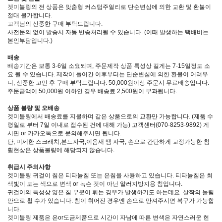
겟미블링의 전 상품은 맞춤형 커스텀주얼리로 단순변심에 의한 교환 및 환불이
절대 불가합니다.
고객님의 신중한 구매 부탁드립니다.
사전문의 없이 발송시 자동 반송처리될 수 있습니다. (이때 발생하는 택배비는
본인부담입니다.)
배송
배송기간은 보통 3-6일 소요되며, 주문제작 상품 특성상 길게는 7-15일정도 소
요 될 수 있습니다. 제작이 들어간 이후부터는 단순변심에 의한 환불이 어려우
니, 신중한 고민 후 구매 부탁드립니다. 50,000원이상 주문시 무료배송입니다.
주문금액이 50,000원 이하인 경우 배송료 2,500원이 부과됩니다.
상품 불량 및 오배송
겟미블링에서 배송료를 지불하며 같은 상품으로의 교환만 가능합니다. (제품 수
령일로 부터 7일 이내로 접수된 건에 대해 가능) 고객센터(070-8253-9892) 게
시판 or 카카오톡으로 문의해주시면 됩니다.
단, 미세한 스크래치,본드자국,이음새 땜 자국, 손으로 간단하게 교정가능한 침
휨현상은 상품불량에 해당되지 않습니다.
취급시 주의사항
겟미블링 귀걸이 침은 티타늄침 또는 은침을 사용하고 있습니다. 티타늄침은 회
색빛이 도는 색으로 변색 or 녹슨 것이 아닌 알러지방지용 침입니다.
귀걸이의 특성상 얇은 침 부분이 휘는 경우가 발생하기도 하는데요. 살짝의 눌림
만으로 휠 수가 있습니다. 침이 휘어진 경우엔 손으로 만져주시면 복구가 가능합
니다.
겟미블링 제품은 은or도금제품으로 시간이 자남에 따른 변색은 자연스러운 현