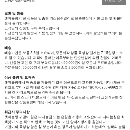
교환/반품/환불/취소
내용숨기기
교환 및 환불
겟미블링의 전 상품은 맞춤형 커스텀주얼리로 단순변심에 의한 교환 및 환불이
절대 불가합니다.
고객님의 신중한 구매 부탁드립니다.
사전문의 없이 발송시 자동 반송처리될 수 있습니다. (이때 발생하는 택배비는
본인부담입니다.)
배송
배송기간은 보통 3-6일 소요되며, 주문제작 상품 특성상 길게는 7-15일정도 소
요 될 수 있습니다. 제작이 들어간 이후부터는 단순변심에 의한 환불이 어려우
니, 신중한 고민 후 구매 부탁드립니다. 50,000원이상 주문시 무료배송입니다.
주문금액이 50,000원 이하인 경우 배송료 2,500원이 부과됩니다.
상품 불량 및 오배송
겟미블링에서 배송료를 지불하며 같은 상품으로의 교환만 가능합니다. (제품 수
령일로 부터 7일 이내로 접수된 건에 대해 가능) 고객센터(070-8253-9892) 게
시판 or 카카오톡으로 문의해주시면 됩니다.
단, 미세한 스크래치,본드자국,이음새 땜 자국, 손으로 간단하게 교정가능한 침
휨현상은 상품불량에 해당되지 않습니다.
취급시 주의사항
겟미블링 귀걸이 침은 티타늄침 또는 은침을 사용하고 있습니다. 티타늄침은 회
색빛이 도는 색으로 변색 or 녹슨 것이 아닌 알러지방지용 침입니다.
귀걸이의 특성상 얇은 침 부분이 휘는 경우가 발생하기도 하는데요. 살짝의 눌림