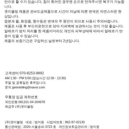
만으로 휠 수가 있습니다. 침이 휘어진 경우엔 손으로 만져주시면 복구가 가능합
니다.
겟미블링 제품은 은or도금제품으로 시간이 자남에 따른 변색은 자연스러운 현
상입니다.
염분과 물, 화장품, 향수등은 변색의 주 원인이 되므로 사용시 주의바랍니다.
제품은 사용 후 부드러운천으로 닦아 지퍼백에 보관하시는 것이 가장 좋습니다.
알레르기 방지 처리를 한 제품이더라도 개인의 피부상태에 따라서 알레르기 반
응이 있을 수 있습니다.
제품의 보증기간은 구입하신 날로부터 2년입니다.
고객센터 070-8253-9892
AM 1:30 - PM 5:00 (점심시간 12:30 - 13:30)
주말 및 공휴일은 휴무입니다.
문의 getmebling@naver.com
무통장 입금 계좌번호
국민은행 081101-04-204978
예금주 (주)겟미블링
(주)겟미블링 대표 : 방지원 사업자번호 : 862-87-02130
통신판매업 : 2020-서울송파-3723 호 개인정보취급관리자 : 방지원