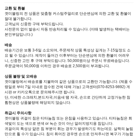
교환 및 환불
겟미블링의 전 상품은 맞춤형 커스텀주얼리로 단순변심에 의한 교환 및 환불이
절대 불가합니다.
고객님의 신중한 구매 부탁드립니다.
사전문의 없이 발송시 자동 반송처리될 수 있습니다. (이때 발생하는 택배비는
본인부담입니다.)
배송
배송기간은 보통 3-6일 소요되며, 주문제작 상품 특성상 길게는 7-15일정도 소
요 될 수 있습니다. 제작이 들어간 이후부터는 단순변심에 의한 환불이 어려우
니, 신중한 고민 후 구매 부탁드립니다. 50,000원이상 주문시 무료배송입니다.
주문금액이 50,000원 이하인 경우 배송료 2,500원이 부과됩니다.
상품 불량 및 오배송
겟미블링에서 배송료를 지불하며 같은 상품으로의 교환만 가능합니다. (제품 수
령일로 부터 7일 이내로 접수된 건에 대해 가능) 고객센터(070-8253-9892) 게
시판 or 카카오톡으로 문의해주시면 됩니다.
단, 미세한 스크래치,본드자국,이음새 땜 자국, 손으로 간단하게 교정가능한 침
휨현상은 상품불량에 해당되지 않습니다.
취급시 주의사항
겟미블링 귀걸이 침은 티타늄침 또는 은침을 사용하고 있습니다. 티타늄침은 회
색빛이 도는 색으로 변색 or 녹슨 것이 아닌 알러지방지용 침입니다.
귀걸이의 특성상 얇은 침 부분이 휘는 경우가 발생하기도 하는데요. 살짝의 눌림
만으로 휠 수가 있습니다. 침이 휘어진 경우엔 손으로 만져주시면 복구가 가능합