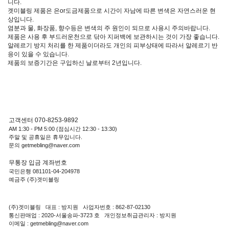
니다.
겟미블링 제품은 은or도금제품으로 시간이 자남에 따른 변색은 자연스러운 현
상입니다.
염분과 물, 화장품, 향수등은 변색의 주 원인이 되므로 사용시 주의바랍니다.
제품은 사용 후 부드러운천으로 닦아 지퍼백에 보관하시는 것이 가장 좋습니다.
알레르기 방지 처리를 한 제품이더라도 개인의 피부상태에 따라서 알레르기 반
응이 있을 수 있습니다.
제품의 보증기간은 구입하신 날로부터 2년입니다.
고객센터 070-8253-9892
AM 1:30 - PM 5:00 (점심시간 12:30 - 13:30)
주말 및 공휴일은 휴무입니다.
문의 getmebling@naver.com
무통장 입금 계좌번호
국민은행 081101-04-204978
예금주 (주)겟미블링
(주)겟미블링 대표 : 방지원 사업자번호 : 862-87-02130
통신판매업 : 2020-서울송파-3723 호 개인정보취급관리자 : 방지원
이메일 : getmebling@naver.com