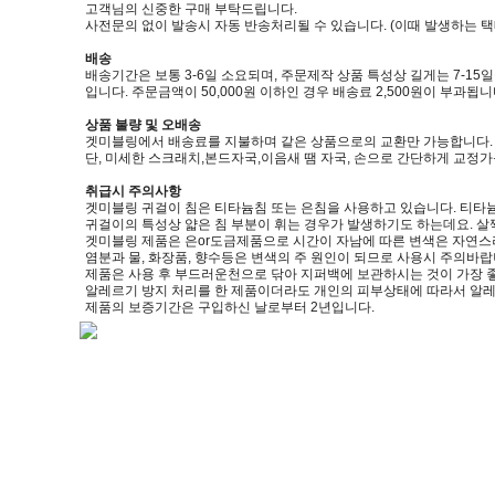
고객님의 신중한 구매 부탁드립니다.
사전문의 없이 발송시 자동 반송처리될 수 있습니다. (이때 발생하는 
배송
배송기간은 보통 3-6일 소요되며, 주문제작 상품 특성상 길게는 7-15
입니다. 주문금액이 50,000원 이하인 경우 배송료 2,500원이 부과됩니
상품 불량 및 오배송
겟미블링에서 배송료를 지불하며 같은 상품으로의 교환만 가능합니다. (제품
단, 미세한 스크래치,본드자국,이음새 땜 자국, 손으로 간단하게 교정
취급시 주의사항
겟미블링 귀걸이 침은 티타늄침 또는 은침을 사용하고 있습니다. 티타늄
귀걸이의 특성상 얇은 침 부분이 휘는 경우가 발생하기도 하는데요. 살
겟미블링 제품은 은or도금제품으로 시간이 자남에 따른 변색은 자연스
염분과 물, 화장품, 향수등은 변색의 주 원인이 되므로 사용시 주의바랍
제품은 사용 후 부드러운천으로 닦아 지퍼백에 보관하시는 것이 가장 
알레르기 방지 처리를 한 제품이더라도 개인의 피부상태에 따라서 알레
제품의 보증기간은 구입하신 날로부터 2년입니다.