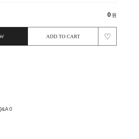
0
원
♡
OW
ADD TO CART
Q&A 0