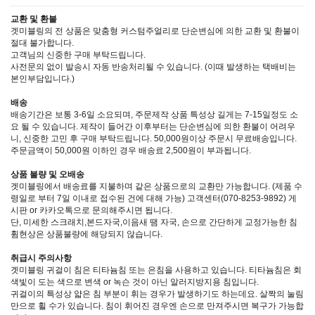
교환 및 환불
겟미블링의 전 상품은 맞춤형 커스텀주얼리로 단순변심에 의한 교환 및 환불이
절대 불가합니다.
고객님의 신중한 구매 부탁드립니다.
사전문의 없이 발송시 자동 반송처리될 수 있습니다. (이때 발생하는 택배비는
본인부담입니다.)
배송
배송기간은 보통 3-6일 소요되며, 주문제작 상품 특성상 길게는 7-15일정도 소
요 될 수 있습니다. 제작이 들어간 이후부터는 단순변심에 의한 환불이 어려우
니, 신중한 고민 후 구매 부탁드립니다. 50,000원이상 주문시 무료배송입니다.
주문금액이 50,000원 이하인 경우 배송료 2,500원이 부과됩니다.
상품 불량 및 오배송
겟미블링에서 배송료를 지불하며 같은 상품으로의 교환만 가능합니다. (제품 수
령일로 부터 7일 이내로 접수된 건에 대해 가능) 고객센터(070-8253-9892) 게
시판 or 카카오톡으로 문의해주시면 됩니다.
단, 미세한 스크래치,본드자국,이음새 땜 자국, 손으로 간단하게 교정가능한 침
휨현상은 상품불량에 해당되지 않습니다.
취급시 주의사항
겟미블링 귀걸이 침은 티타늄침 또는 은침을 사용하고 있습니다. 티타늄침은 회
색빛이 도는 색으로 변색 or 녹슨 것이 아닌 알러지방지용 침입니다.
귀걸이의 특성상 얇은 침 부분이 휘는 경우가 발생하기도 하는데요. 살짝의 눌림
만으로 휠 수가 있습니다. 침이 휘어진 경우엔 손으로 만져주시면 복구가 가능합