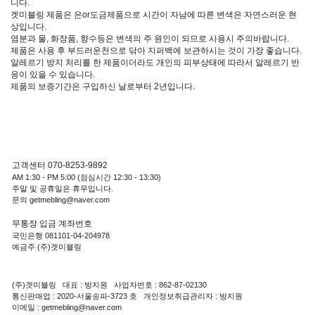
니다.
겟미블링 제품은 은or도금제품으로 시간이 자남에 따른 변색은 자연스러운 현
상입니다.
염분과 물, 화장품, 향수등은 변색의 주 원인이 되므로 사용시 주의바랍니다.
제품은 사용 후 부드러운천으로 닦아 지퍼백에 보관하시는 것이 가장 좋습니다.
알레르기 방지 처리를 한 제품이더라도 개인의 피부상태에 따라서 알레르기 반
응이 있을 수 있습니다.
제품의 보증기간은 구입하신 날로부터 2년입니다.
고객센터 070-8253-9892
AM 1:30 - PM 5:00 (점심시간 12:30 - 13:30)
주말 및 공휴일은 휴무입니다.
문의 getmebling@naver.com
무통장 입금 계좌번호
국민은행 081101-04-204978
예금주 (주)겟미블링
(주)겟미블링 대표 : 방지원 사업자번호 : 862-87-02130
통신판매업 : 2020-서울송파-3723 호 개인정보취급관리자 : 방지원
이메일 : getmebling@naver.com