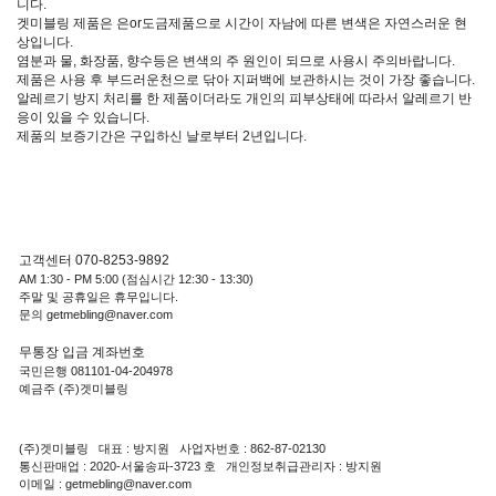
니다.
겟미블링 제품은 은or도금제품으로 시간이 자남에 따른 변색은 자연스러운 현
상입니다.
염분과 물, 화장품, 향수등은 변색의 주 원인이 되므로 사용시 주의바랍니다.
제품은 사용 후 부드러운천으로 닦아 지퍼백에 보관하시는 것이 가장 좋습니다.
알레르기 방지 처리를 한 제품이더라도 개인의 피부상태에 따라서 알레르기 반
응이 있을 수 있습니다.
제품의 보증기간은 구입하신 날로부터 2년입니다.
고객센터 070-8253-9892
AM 1:30 - PM 5:00 (점심시간 12:30 - 13:30)
주말 및 공휴일은 휴무입니다.
문의 getmebling@naver.com
무통장 입금 계좌번호
국민은행 081101-04-204978
예금주 (주)겟미블링
(주)겟미블링 대표 : 방지원 사업자번호 : 862-87-02130
통신판매업 : 2020-서울송파-3723 호 개인정보취급관리자 : 방지원
이메일 : getmebling@naver.com