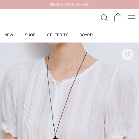
SEASON OFF SALE ~ 80%
NEW
SHOP
CELEBRITY
BOARD