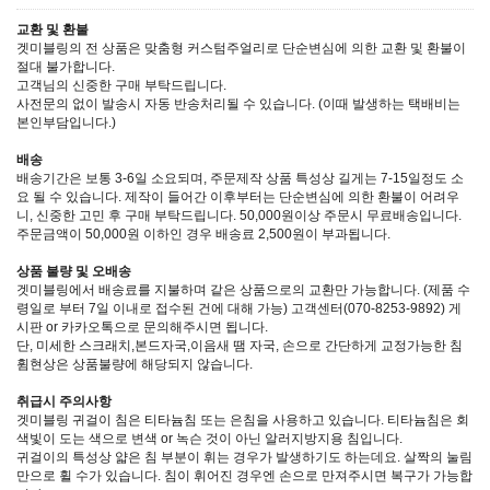
교환 및 환불
겟미블링의 전 상품은 맞춤형 커스텀주얼리로 단순변심에 의한 교환 및 환불이
절대 불가합니다.
고객님의 신중한 구매 부탁드립니다.
사전문의 없이 발송시 자동 반송처리될 수 있습니다. (이때 발생하는 택배비는
본인부담입니다.)
배송
배송기간은 보통 3-6일 소요되며, 주문제작 상품 특성상 길게는 7-15일정도 소
요 될 수 있습니다. 제작이 들어간 이후부터는 단순변심에 의한 환불이 어려우
니, 신중한 고민 후 구매 부탁드립니다. 50,000원이상 주문시 무료배송입니다.
주문금액이 50,000원 이하인 경우 배송료 2,500원이 부과됩니다.
상품 불량 및 오배송
겟미블링에서 배송료를 지불하며 같은 상품으로의 교환만 가능합니다. (제품 수
령일로 부터 7일 이내로 접수된 건에 대해 가능) 고객센터(070-8253-9892) 게
시판 or 카카오톡으로 문의해주시면 됩니다.
단, 미세한 스크래치,본드자국,이음새 땜 자국, 손으로 간단하게 교정가능한 침
휨현상은 상품불량에 해당되지 않습니다.
취급시 주의사항
겟미블링 귀걸이 침은 티타늄침 또는 은침을 사용하고 있습니다. 티타늄침은 회
색빛이 도는 색으로 변색 or 녹슨 것이 아닌 알러지방지용 침입니다.
귀걸이의 특성상 얇은 침 부분이 휘는 경우가 발생하기도 하는데요. 살짝의 눌림
만으로 휠 수가 있습니다. 침이 휘어진 경우엔 손으로 만져주시면 복구가 가능합