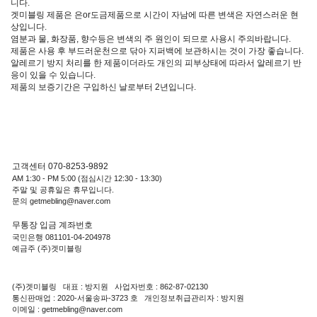
니다.
겟미블링 제품은 은or도금제품으로 시간이 자남에 따른 변색은 자연스러운 현
상입니다.
염분과 물, 화장품, 향수등은 변색의 주 원인이 되므로 사용시 주의바랍니다.
제품은 사용 후 부드러운천으로 닦아 지퍼백에 보관하시는 것이 가장 좋습니다.
알레르기 방지 처리를 한 제품이더라도 개인의 피부상태에 따라서 알레르기 반
응이 있을 수 있습니다.
제품의 보증기간은 구입하신 날로부터 2년입니다.
고객센터 070-8253-9892
AM 1:30 - PM 5:00 (점심시간 12:30 - 13:30)
주말 및 공휴일은 휴무입니다.
문의 getmebling@naver.com
무통장 입금 계좌번호
국민은행 081101-04-204978
예금주 (주)겟미블링
(주)겟미블링 대표 : 방지원 사업자번호 : 862-87-02130
통신판매업 : 2020-서울송파-3723 호 개인정보취급관리자 : 방지원
이메일 : getmebling@naver.com