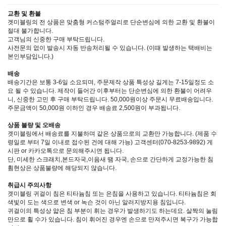
교환 및 환불
겟미블링의 전 상품은 맞춤형 커스텀주얼리로 단순변심에 의한 교환 및 환불이
절대 불가합니다.
고객님의 신중한 구매 부탁드립니다.
사전문의 없이 발송시 자동 반송처리될 수 있습니다. (이때 발생하는 택배비는
본인부담입니다.)
배송
배송기간은 보통 3-6일 소요되며, 주문제작 상품 특성상 길게는 7-15일정도 소
요 될 수 있습니다. 제작이 들어간 이후부터는 단순변심에 의한 환불이 어려우
니, 신중한 고민 후 구매 부탁드립니다. 50,000원이상 주문시 무료배송입니다.
주문금액이 50,000원 이하인 경우 배송료 2,500원이 부과됩니다.
상품 불량 및 오배송
겟미블링에서 배송료를 지불하며 같은 상품으로의 교환만 가능합니다. (제품 수
령일로 부터 7일 이내로 접수된 건에 대해 가능) 고객센터(070-8253-9892) 게
시판 or 카카오톡으로 문의해주시면 됩니다.
단, 미세한 스크래치,본드자국,이음새 땜 자국, 손으로 간단하게 교정가능한 침
휨현상은 상품불량에 해당되지 않습니다.
취급시 주의사항
겟미블링 귀걸이 침은 티타늄침 또는 은침을 사용하고 있습니다. 티타늄침은 회
색빛이 도는 색으로 변색 or 녹슨 것이 아닌 알러지방지용 침입니다.
귀걸이의 특성상 얇은 침 부분이 휘는 경우가 발생하기도 하는데요. 살짝의 눌림
만으로 휠 수가 있습니다. 침이 휘어진 경우엔 손으로 만져주시면 복구가 가능합