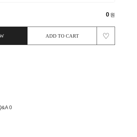
0
원
♡
OW
ADD TO CART
Q&A 0