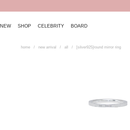
NEW
SHOP
CELEBRITY
BOARD
home
/
new arrival
/
all
/ [silver925]round mirror ring