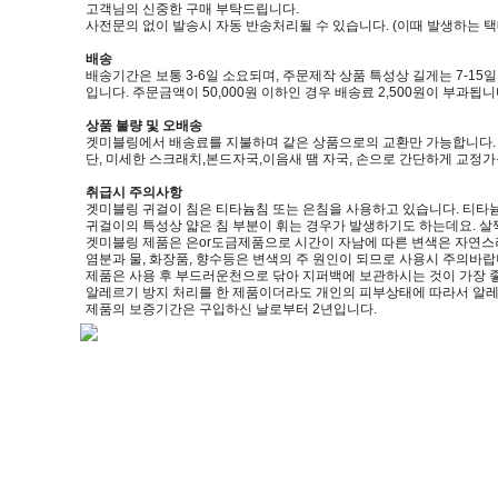
고객님의 신중한 구매 부탁드립니다.
사전문의 없이 발송시 자동 반송처리될 수 있습니다. (이때 발생하는 
배송
배송기간은 보통 3-6일 소요되며, 주문제작 상품 특성상 길게는 7-15
입니다. 주문금액이 50,000원 이하인 경우 배송료 2,500원이 부과됩니
상품 불량 및 오배송
겟미블링에서 배송료를 지불하며 같은 상품으로의 교환만 가능합니다. (제품
단, 미세한 스크래치,본드자국,이음새 땜 자국, 손으로 간단하게 교정
취급시 주의사항
겟미블링 귀걸이 침은 티타늄침 또는 은침을 사용하고 있습니다. 티타늄
귀걸이의 특성상 얇은 침 부분이 휘는 경우가 발생하기도 하는데요. 살
겟미블링 제품은 은or도금제품으로 시간이 자남에 따른 변색은 자연스
염분과 물, 화장품, 향수등은 변색의 주 원인이 되므로 사용시 주의바랍
제품은 사용 후 부드러운천으로 닦아 지퍼백에 보관하시는 것이 가장 
알레르기 방지 처리를 한 제품이더라도 개인의 피부상태에 따라서 알레
제품의 보증기간은 구입하신 날로부터 2년입니다.