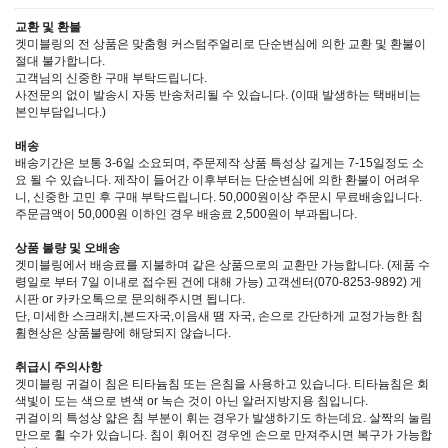
교환 및 환불
겟미블링의 전 상품은 맞춤형 커스텀주얼리로 단순변심에 의한 교환 및 환불이
절대 불가합니다.
고객님의 신중한 구매 부탁드립니다.
사전문의 없이 발송시 자동 반송처리될 수 있습니다. (이때 발생하는 택배비는
본인부담입니다.)
배송
배송기간은 보통 3-6일 소요되며, 주문제작 상품 특성상 길게는 7-15일정도 소
요 될 수 있습니다. 제작이 들어간 이후부터는 단순변심에 의한 환불이 어려우
니, 신중한 고민 후 구매 부탁드립니다. 50,000원이상 주문시 무료배송입니다.
주문금액이 50,000원 이하인 경우 배송료 2,500원이 부과됩니다.
상품 불량 및 오배송
겟미블링에서 배송료를 지불하며 같은 상품으로의 교환만 가능합니다. (제품 수
령일로 부터 7일 이내로 접수된 건에 대해 가능) 고객센터(070-8253-9892) 게
시판 or 카카오톡으로 문의해주시면 됩니다.
단, 미세한 스크래치,본드자국,이음새 땜 자국, 손으로 간단하게 교정가능한 침
휨현상은 상품불량에 해당되지 않습니다.
취급시 주의사항
겟미블링 귀걸이 침은 티타늄침 또는 은침을 사용하고 있습니다. 티타늄침은 회
색빛이 도는 색으로 변색 or 녹슨 것이 아닌 알러지방지용 침입니다.
귀걸이의 특성상 얇은 침 부분이 휘는 경우가 발생하기도 하는데요. 살짝의 눌림
만으로 휠 수가 있습니다. 침이 휘어진 경우엔 손으로 만져주시면 복구가 가능합