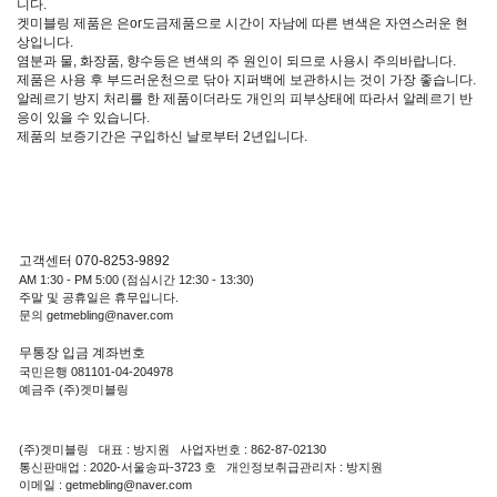
니다.
겟미블링 제품은 은or도금제품으로 시간이 자남에 따른 변색은 자연스러운 현
상입니다.
염분과 물, 화장품, 향수등은 변색의 주 원인이 되므로 사용시 주의바랍니다.
제품은 사용 후 부드러운천으로 닦아 지퍼백에 보관하시는 것이 가장 좋습니다.
알레르기 방지 처리를 한 제품이더라도 개인의 피부상태에 따라서 알레르기 반
응이 있을 수 있습니다.
제품의 보증기간은 구입하신 날로부터 2년입니다.
고객센터 070-8253-9892
AM 1:30 - PM 5:00 (점심시간 12:30 - 13:30)
주말 및 공휴일은 휴무입니다.
문의 getmebling@naver.com
무통장 입금 계좌번호
국민은행 081101-04-204978
예금주 (주)겟미블링
(주)겟미블링 대표 : 방지원 사업자번호 : 862-87-02130
통신판매업 : 2020-서울송파-3723 호 개인정보취급관리자 : 방지원
이메일 : getmebling@naver.com