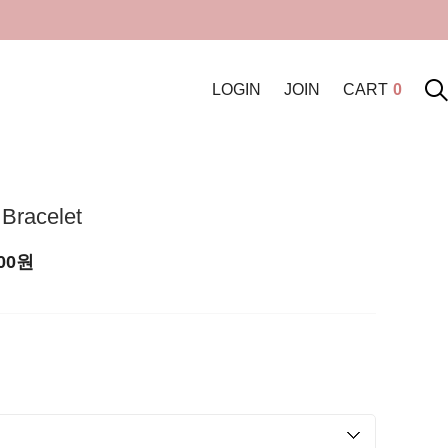
LOGIN
JOIN
CART
0
 Bracelet
00
원