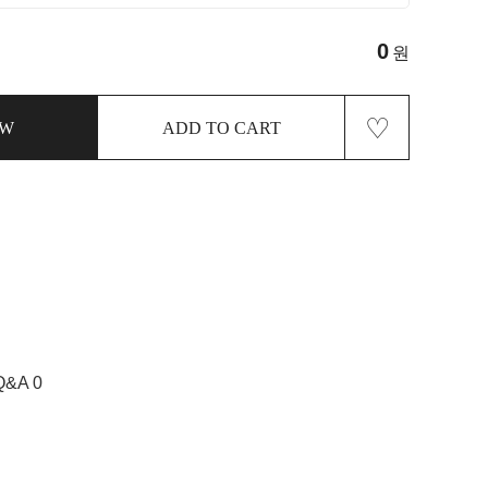
0
원
♡
OW
ADD TO CART
Q&A 0