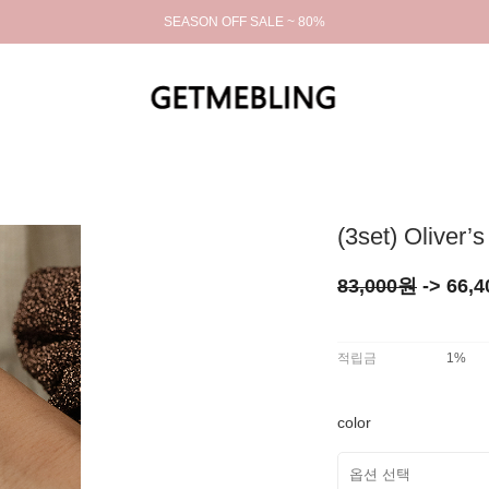
SEASON OFF SALE ~ 80%
(3set) Oliver’s
83,000원
->
66,4
적립금
1%
color