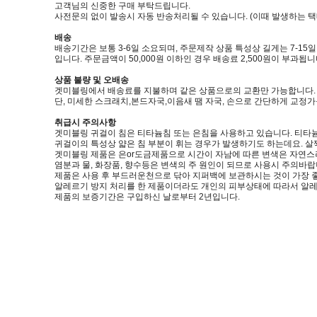
고객님의 신중한 구매 부탁드립니다.
사전문의 없이 발송시 자동 반송처리될 수 있습니다. (이때 발생하는 
배송
배송기간은 보통 3-6일 소요되며, 주문제작 상품 특성상 길게는 7-15
입니다. 주문금액이 50,000원 이하인 경우 배송료 2,500원이 부과됩니
상품 불량 및 오배송
겟미블링에서 배송료를 지불하며 같은 상품으로의 교환만 가능합니다. (제품
단, 미세한 스크래치,본드자국,이음새 땜 자국, 손으로 간단하게 교정
취급시 주의사항
겟미블링 귀걸이 침은 티타늄침 또는 은침을 사용하고 있습니다. 티타늄
귀걸이의 특성상 얇은 침 부분이 휘는 경우가 발생하기도 하는데요. 살
겟미블링 제품은 은or도금제품으로 시간이 자남에 따른 변색은 자연스
염분과 물, 화장품, 향수등은 변색의 주 원인이 되므로 사용시 주의바랍
제품은 사용 후 부드러운천으로 닦아 지퍼백에 보관하시는 것이 가장 
알레르기 방지 처리를 한 제품이더라도 개인의 피부상태에 따라서 알레
제품의 보증기간은 구입하신 날로부터 2년입니다.