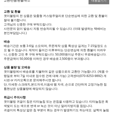
교환/반품/환불/취소
내용숨기기
교환 및 환불
겟미블링의 전 상품은 맞춤형 커스텀주얼리로 단순변심에 의한 교환 및 환불이
절대 불가합니다.
고객님의 신중한 구매 부탁드립니다.
사전문의 없이 발송시 자동 반송처리될 수 있습니다. (이때 발생하는 택배비는
본인부담입니다.)
배송
배송기간은 보통 3-6일 소요되며, 주문제작 상품 특성상 길게는 7-15일정도 소
요 될 수 있습니다. 제작이 들어간 이후부터는 단순변심에 의한 환불이 어려우
니, 신중한 고민 후 구매 부탁드립니다. 50,000원이상 주문시 무료배송입니다.
주문금액이 50,000원 이하인 경우 배송료 2,500원이 부과됩니다.
상품 불량 및 오배송
겟미블링에서 배송료를 지불하며 같은 상품으로의 교환만 가능합니다. (제품 수
령일로 부터 7일 이내로 접수된 건에 대해 가능) 고객센터(070-8253-9892) 게
시판 or 카카오톡으로 문의해주시면 됩니다.
단, 미세한 스크래치,본드자국,이음새 땜 자국, 손으로 간단하게 교정가능한 침
휨현상은 상품불량에 해당되지 않습니다.
취급시 주의사항
겟미블링 귀걸이 침은 티타늄침 또는 은침을 사용하고 있습니다. 티타늄침은 회
색빛이 도는 색으로 변색 or 녹슨 것이 아닌 알러지방지용 침입니다.
귀걸이의 특성상 얇은 침 부분이 휘는 경우가 발생하기도 하는데요. 살짝의 눌림