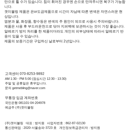
만으로 휠 수가 있습니다. 침이 휘어진 경우엔 손으로 만져주시면 복구가 가능합
니다.
겟미블링 제품은 은or도금제품으로 시간이 자남에 따른 변색은 자연스러운 현
상입니다.
염분과 물, 화장품, 향수등은 변색의 주 원인이 되므로 사용시 주의바랍니다.
제품은 사용 후 부드러운천으로 닦아 지퍼백에 보관하시는 것이 가장 좋습니다.
알레르기 방지 처리를 한 제품이더라도 개인의 피부상태에 따라서 알레르기 반
응이 있을 수 있습니다.
제품의 보증기간은 구입하신 날로부터 2년입니다.
고객센터 070-8253-9892
AM 1:30 - PM 5:00 (점심시간 12:30 - 13:30)
주말 및 공휴일은 휴무입니다.
문의 getmebling@naver.com
무통장 입금 계좌번호
국민은행 081101-04-204978
예금주 (주)겟미블링
(주)겟미블링 대표 : 방지원 사업자번호 : 862-87-02130
통신판매업 : 2020-서울송파-3723 호 개인정보취급관리자 : 방지원