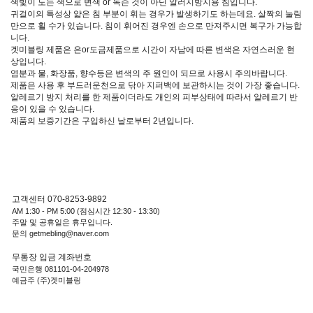
색빛이 도는 색으로 변색 or 녹슨 것이 아닌 알러지방지용 침입니다.
귀걸이의 특성상 얇은 침 부분이 휘는 경우가 발생하기도 하는데요. 살짝의 눌림
만으로 휠 수가 있습니다. 침이 휘어진 경우엔 손으로 만져주시면 복구가 가능합
니다.
겟미블링 제품은 은or도금제품으로 시간이 자남에 따른 변색은 자연스러운 현
상입니다.
염분과 물, 화장품, 향수등은 변색의 주 원인이 되므로 사용시 주의바랍니다.
제품은 사용 후 부드러운천으로 닦아 지퍼백에 보관하시는 것이 가장 좋습니다.
알레르기 방지 처리를 한 제품이더라도 개인의 피부상태에 따라서 알레르기 반
응이 있을 수 있습니다.
제품의 보증기간은 구입하신 날로부터 2년입니다.
고객센터 070-8253-9892
AM 1:30 - PM 5:00 (점심시간 12:30 - 13:30)
주말 및 공휴일은 휴무입니다.
문의 getmebling@naver.com
무통장 입금 계좌번호
국민은행 081101-04-204978
예금주 (주)겟미블링