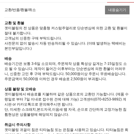
교환/반품/환불/취소
내용숨기기
교환 및 환불
겟미블링의 전 상품은 맞춤형 커스텀주얼리로 단순변심에 의한 교환 및 환불이
절대 불가합니다.
고객님의 신중한 구매 부탁드립니다.
사전문의 없이 발송시 자동 반송처리될 수 있습니다. (이때 발생하는 택배비는
본인부담입니다.)
배송
배송기간은 보통 3-6일 소요되며, 주문제작 상품 특성상 길게는 7-15일정도 소
요 될 수 있습니다. 제작이 들어간 이후부터는 단순변심에 의한 환불이 어려우
니, 신중한 고민 후 구매 부탁드립니다. 50,000원이상 주문시 무료배송입니다.
주문금액이 50,000원 이하인 경우 배송료 2,500원이 부과됩니다.
상품 불량 및 오배송
겟미블링에서 배송료를 지불하며 같은 상품으로의 교환만 가능합니다. (제품 수
령일로 부터 7일 이내로 접수된 건에 대해 가능) 고객센터(070-8253-9892) 게
시판 or 카카오톡으로 문의해주시면 됩니다.
단, 미세한 스크래치,본드자국,이음새 땜 자국, 손으로 간단하게 교정가능한 침
휨현상은 상품불량에 해당되지 않습니다.
취급시 주의사항
겟미블링 귀걸이 침은 티타늄침 또는 은침을 사용하고 있습니다. 티타늄침은 회