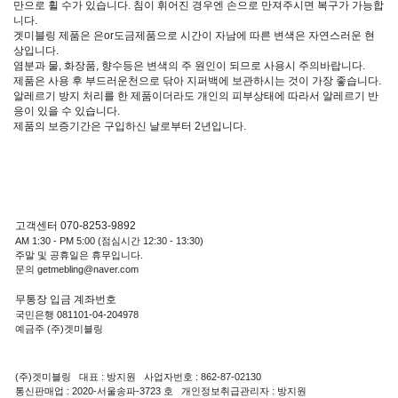
만으로 휠 수가 있습니다. 침이 휘어진 경우엔 손으로 만져주시면 복구가 가능합
니다.
겟미블링 제품은 은or도금제품으로 시간이 자남에 따른 변색은 자연스러운 현
상입니다.
염분과 물, 화장품, 향수등은 변색의 주 원인이 되므로 사용시 주의바랍니다.
제품은 사용 후 부드러운천으로 닦아 지퍼백에 보관하시는 것이 가장 좋습니다.
알레르기 방지 처리를 한 제품이더라도 개인의 피부상태에 따라서 알레르기 반
응이 있을 수 있습니다.
제품의 보증기간은 구입하신 날로부터 2년입니다.
고객센터 070-8253-9892
AM 1:30 - PM 5:00 (점심시간 12:30 - 13:30)
주말 및 공휴일은 휴무입니다.
문의 getmebling@naver.com
무통장 입금 계좌번호
국민은행 081101-04-204978
예금주 (주)겟미블링
(주)겟미블링 대표 : 방지원 사업자번호 : 862-87-02130
통신판매업 : 2020-서울송파-3723 호 개인정보취급관리자 : 방지원