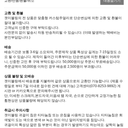
교환/반품/환불/취소
내용숨기기
교환 및 환불
겟미블링의 전 상품은 맞춤형 커스텀주얼리로 단순변심에 의한 교환 및 환불이
절대 불가합니다.
고객님의 신중한 구매 부탁드립니다.
사전문의 없이 발송시 자동 반송처리될 수 있습니다. (이때 발생하는 택배비는
본인부담입니다.)
배송
배송기간은 보통 3-6일 소요되며, 주문제작 상품 특성상 길게는 7-15일정도 소
요 될 수 있습니다. 제작이 들어간 이후부터는 단순변심에 의한 환불이 어려우
니, 신중한 고민 후 구매 부탁드립니다. 50,000원이상 주문시 무료배송입니다.
주문금액이 50,000원 이하인 경우 배송료 2,500원이 부과됩니다.
상품 불량 및 오배송
겟미블링에서 배송료를 지불하며 같은 상품으로의 교환만 가능합니다. (제품 수
령일로 부터 7일 이내로 접수된 건에 대해 가능) 고객센터(070-8253-9892) 게
시판 or 카카오톡으로 문의해주시면 됩니다.
단, 미세한 스크래치,본드자국,이음새 땜 자국, 손으로 간단하게 교정가능한 침
휨현상은 상품불량에 해당되지 않습니다.
취급시 주의사항
겟미블링 귀걸이 침은 티타늄침 또는 은침을 사용하고 있습니다. 티타늄침은 회
색빛이 도는 색으로 변색 or 녹슨 것이 아닌 알러지방지용 침입니다.
귀걸이의 특성상 얇은 침 부분이 휘는 경우가 발생하기도 하는데요. 살짝의 눌림