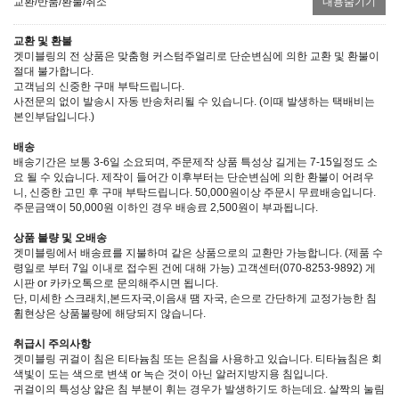
교환/반품/환불/취소
내용숨기기
교환 및 환불
겟미블링의 전 상품은 맞춤형 커스텀주얼리로 단순변심에 의한 교환 및 환불이
절대 불가합니다.
고객님의 신중한 구매 부탁드립니다.
사전문의 없이 발송시 자동 반송처리될 수 있습니다. (이때 발생하는 택배비는
본인부담입니다.)
배송
배송기간은 보통 3-6일 소요되며, 주문제작 상품 특성상 길게는 7-15일정도 소
요 될 수 있습니다. 제작이 들어간 이후부터는 단순변심에 의한 환불이 어려우
니, 신중한 고민 후 구매 부탁드립니다. 50,000원이상 주문시 무료배송입니다.
주문금액이 50,000원 이하인 경우 배송료 2,500원이 부과됩니다.
상품 불량 및 오배송
겟미블링에서 배송료를 지불하며 같은 상품으로의 교환만 가능합니다. (제품 수
령일로 부터 7일 이내로 접수된 건에 대해 가능) 고객센터(070-8253-9892) 게
시판 or 카카오톡으로 문의해주시면 됩니다.
단, 미세한 스크래치,본드자국,이음새 땜 자국, 손으로 간단하게 교정가능한 침
휨현상은 상품불량에 해당되지 않습니다.
취급시 주의사항
겟미블링 귀걸이 침은 티타늄침 또는 은침을 사용하고 있습니다. 티타늄침은 회
색빛이 도는 색으로 변색 or 녹슨 것이 아닌 알러지방지용 침입니다.
귀걸이의 특성상 얇은 침 부분이 휘는 경우가 발생하기도 하는데요. 살짝의 눌림