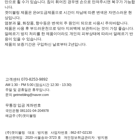
만으로 휠 수가 있습니다. 침이 휘어진 경우엔 손으로 만져주시면 복구가 가능합
니다.
겟미블링 제품은 은or도금제품으로 시간이 자남에 따른 변색은 자연스러운 현
상입니다.
염분과 물, 화장품, 향수등은 변색의 주 원인이 되므로 사용시 주의바랍니다.
제품은 사용 후 부드러운천으로 닦아 지퍼백에 보관하시는 것이 가장 좋습니다.
알레르기 방지 처리를 한 제품이더라도 개인의 피부상태에 따라서 알레르기 반
응이 있을 수 있습니다.
제품의 보증기간은 구입하신 날로부터 2년입니다.
고객센터 070-8253-9892
AM 1:30 - PM 5:00 (점심시간 12:30 - 13:30)
주말 및 공휴일은 휴무입니다.
문의 getmebling@naver.com
무통장 입금 계좌번호
국민은행 081101-04-204978
예금주 (주)겟미블링
(주)겟미블링 대표 : 방지원 사업자번호 : 862-87-02130
통신판매업 : 2020-서울송파-3723 호 개인정보취급관리자 : 방지원