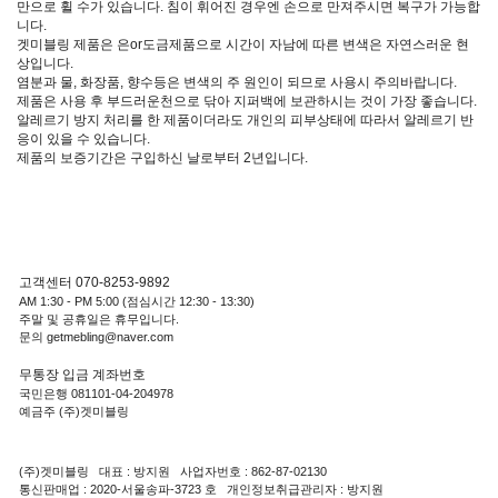
만으로 휠 수가 있습니다. 침이 휘어진 경우엔 손으로 만져주시면 복구가 가능합
니다.
겟미블링 제품은 은or도금제품으로 시간이 자남에 따른 변색은 자연스러운 현
상입니다.
염분과 물, 화장품, 향수등은 변색의 주 원인이 되므로 사용시 주의바랍니다.
제품은 사용 후 부드러운천으로 닦아 지퍼백에 보관하시는 것이 가장 좋습니다.
알레르기 방지 처리를 한 제품이더라도 개인의 피부상태에 따라서 알레르기 반
응이 있을 수 있습니다.
제품의 보증기간은 구입하신 날로부터 2년입니다.
고객센터 070-8253-9892
AM 1:30 - PM 5:00 (점심시간 12:30 - 13:30)
주말 및 공휴일은 휴무입니다.
문의 getmebling@naver.com
무통장 입금 계좌번호
국민은행 081101-04-204978
예금주 (주)겟미블링
(주)겟미블링 대표 : 방지원 사업자번호 : 862-87-02130
통신판매업 : 2020-서울송파-3723 호 개인정보취급관리자 : 방지원