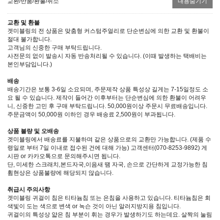
교환/반품/환불/취소
내용숨기기
교환 및 환불
겟미블링의 전 상품은 맞춤형 커스텀주얼리로 단순변심에 의한 교환 및 환불이
절대 불가합니다.
고객님의 신중한 구매 부탁드립니다.
사전문의 없이 발송시 자동 반송처리될 수 있습니다. (이때 발생하는 택배비는
본인부담입니다.)
배송
배송기간은 보통 3-6일 소요되며, 주문제작 상품 특성상 길게는 7-15일정도 소
요 될 수 있습니다. 제작이 들어간 이후부터는 단순변심에 의한 환불이 어려우
니, 신중한 고민 후 구매 부탁드립니다. 50,000원이상 주문시 무료배송입니다.
주문금액이 50,000원 이하인 경우 배송료 2,500원이 부과됩니다.
상품 불량 및 오배송
겟미블링에서 배송료를 지불하며 같은 상품으로의 교환만 가능합니다. (제품 수
령일로 부터 7일 이내로 접수된 건에 대해 가능) 고객센터(070-8253-9892) 게
시판 or 카카오톡으로 문의해주시면 됩니다.
단, 미세한 스크래치,본드자국,이음새 땜 자국, 손으로 간단하게 교정가능한 침
휨현상은 상품불량에 해당되지 않습니다.
취급시 주의사항
겟미블링 귀걸이 침은 티타늄침 또는 은침을 사용하고 있습니다. 티타늄침은 회
색빛이 도는 색으로 변색 or 녹슨 것이 아닌 알러지방지용 침입니다.
귀걸이의 특성상 얇은 침 부분이 휘는 경우가 발생하기도 하는데요. 살짝의 눌림