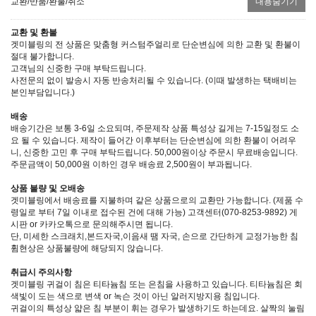
교환/반품/환불/취소
내용숨기기
교환 및 환불
겟미블링의 전 상품은 맞춤형 커스텀주얼리로 단순변심에 의한 교환 및 환불이
절대 불가합니다.
고객님의 신중한 구매 부탁드립니다.
사전문의 없이 발송시 자동 반송처리될 수 있습니다. (이때 발생하는 택배비는
본인부담입니다.)
배송
배송기간은 보통 3-6일 소요되며, 주문제작 상품 특성상 길게는 7-15일정도 소
요 될 수 있습니다. 제작이 들어간 이후부터는 단순변심에 의한 환불이 어려우
니, 신중한 고민 후 구매 부탁드립니다. 50,000원이상 주문시 무료배송입니다.
주문금액이 50,000원 이하인 경우 배송료 2,500원이 부과됩니다.
상품 불량 및 오배송
겟미블링에서 배송료를 지불하며 같은 상품으로의 교환만 가능합니다. (제품 수
령일로 부터 7일 이내로 접수된 건에 대해 가능) 고객센터(070-8253-9892) 게
시판 or 카카오톡으로 문의해주시면 됩니다.
단, 미세한 스크래치,본드자국,이음새 땜 자국, 손으로 간단하게 교정가능한 침
휨현상은 상품불량에 해당되지 않습니다.
취급시 주의사항
겟미블링 귀걸이 침은 티타늄침 또는 은침을 사용하고 있습니다. 티타늄침은 회
색빛이 도는 색으로 변색 or 녹슨 것이 아닌 알러지방지용 침입니다.
귀걸이의 특성상 얇은 침 부분이 휘는 경우가 발생하기도 하는데요. 살짝의 눌림