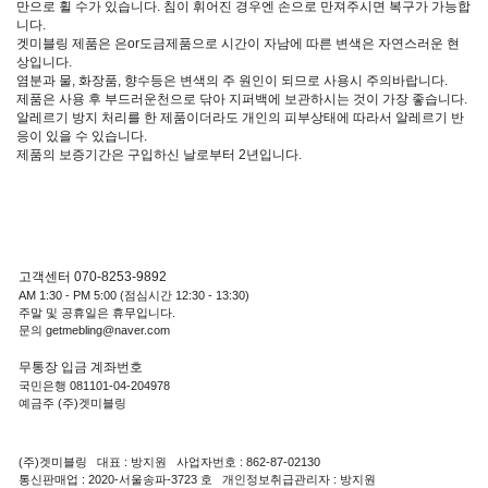
만으로 휠 수가 있습니다. 침이 휘어진 경우엔 손으로 만져주시면 복구가 가능합
니다.
겟미블링 제품은 은or도금제품으로 시간이 자남에 따른 변색은 자연스러운 현
상입니다.
염분과 물, 화장품, 향수등은 변색의 주 원인이 되므로 사용시 주의바랍니다.
제품은 사용 후 부드러운천으로 닦아 지퍼백에 보관하시는 것이 가장 좋습니다.
알레르기 방지 처리를 한 제품이더라도 개인의 피부상태에 따라서 알레르기 반
응이 있을 수 있습니다.
제품의 보증기간은 구입하신 날로부터 2년입니다.
고객센터 070-8253-9892
AM 1:30 - PM 5:00 (점심시간 12:30 - 13:30)
주말 및 공휴일은 휴무입니다.
문의 getmebling@naver.com
무통장 입금 계좌번호
국민은행 081101-04-204978
예금주 (주)겟미블링
(주)겟미블링 대표 : 방지원 사업자번호 : 862-87-02130
통신판매업 : 2020-서울송파-3723 호 개인정보취급관리자 : 방지원