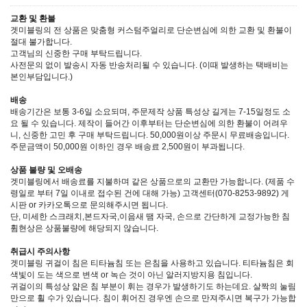
교환 및 환불
겟미블링의 전 상품은 맞춤형 커스텀주얼리로 단순변심에 의한 교환 및 환불이
절대 불가합니다.
고객님의 신중한 구매 부탁드립니다.
사전문의 없이 발송시 자동 반송처리될 수 있습니다. (이때 발생하는 택배비는
본인부담입니다.)
배송
배송기간은 보통 3-6일 소요되며, 주문제작 상품 특성상 길게는 7-15일정도 소
요 될 수 있습니다. 제작이 들어간 이후부터는 단순변심에 의한 환불이 어려우
니, 신중한 고민 후 구매 부탁드립니다. 50,000원이상 주문시 무료배송입니다.
주문금액이 50,000원 이하인 경우 배송료 2,500원이 부과됩니다.
상품 불량 및 오배송
겟미블링에서 배송료를 지불하며 같은 상품으로의 교환만 가능합니다. (제품 수
령일로 부터 7일 이내로 접수된 건에 대해 가능) 고객센터(070-8253-9892) 게
시판 or 카카오톡으로 문의해주시면 됩니다.
단, 미세한 스크래치,본드자국,이음새 땜 자국, 손으로 간단하게 교정가능한 침
휨현상은 상품불량에 해당되지 않습니다.
취급시 주의사항
겟미블링 귀걸이 침은 티타늄침 또는 은침을 사용하고 있습니다. 티타늄침은 회
색빛이 도는 색으로 변색 or 녹슨 것이 아닌 알러지방지용 침입니다.
귀걸이의 특성상 얇은 침 부분이 휘는 경우가 발생하기도 하는데요. 살짝의 눌림
만으로 휠 수가 있습니다. 침이 휘어진 경우엔 손으로 만져주시면 복구가 가능합