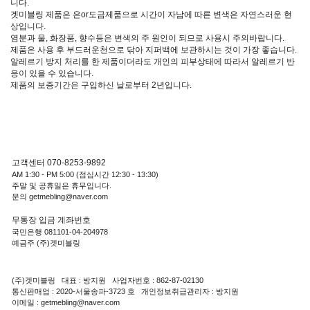
니다.
겟미블링 제품은 은or도금제품으로 시간이 자남에 따른 변색은 자연스러운 현
상입니다.
염분과 물, 화장품, 향수등은 변색의 주 원인이 되므로 사용시 주의바랍니다.
제품은 사용 후 부드러운천으로 닦아 지퍼백에 보관하시는 것이 가장 좋습니다.
알레르기 방지 처리를 한 제품이더라도 개인의 피부상태에 따라서 알레르기 반
응이 있을 수 있습니다.
제품의 보증기간은 구입하신 날로부터 2년입니다.
고객센터 070-8253-9892
AM 1:30 - PM 5:00 (점심시간 12:30 - 13:30)
주말 및 공휴일은 휴무입니다.
문의 getmebling@naver.com
무통장 입금 계좌번호
국민은행 081101-04-204978
예금주 (주)겟미블링
(주)겟미블링 대표 : 방지원 사업자번호 : 862-87-02130
통신판매업 : 2020-서울송파-3723 호 개인정보취급관리자 : 방지원
이메일 : getmebling@naver.com