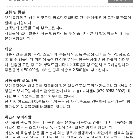
교환 및 환불
겟미블링의 전 상품은 맞춤형 커스텀주얼리로 단순변심에 의한 교환 및 환불이
절대 불가합니다.
고객님의 신중한 구매 부탁드립니다.
사전문의 없이 발송시 자동 반송처리될 수 있습니다. (이때 발생하는 택배비는
본인부담입니다.)
배송
배송기간은 보통 3-6일 소요되며, 주문제작 상품 특성상 길게는 7-15일정도 소
요 될 수 있습니다. 제작이 들어간 이후부터는 단순변심에 의한 환불이 어려우
니, 신중한 고민 후 구매 부탁드립니다. 50,000원이상 주문시 무료배송입니다.
주문금액이 50,000원 이하인 경우 배송료 2,500원이 부과됩니다.
상품 불량 및 오배송
겟미블링에서 배송료를 지불하며 같은 상품으로의 교환만 가능합니다. (제품 수
령일로 부터 7일 이내로 접수된 건에 대해 가능) 고객센터(070-8253-9892) 게
시판 or 카카오톡으로 문의해주시면 됩니다.
단, 미세한 스크래치,본드자국,이음새 땜 자국, 손으로 간단하게 교정가능한 침
휨현상은 상품불량에 해당되지 않습니다.
취급시 주의사항
겟미블링 귀걸이 침은 티타늄침 또는 은침을 사용하고 있습니다. 티타늄침은 회
색빛이 도는 색으로 변색 or 녹슨 것이 아닌 알러지방지용 침입니다.
귀걸이의 특성상 얇은 침 부분이 휘는 경우가 발생하기도 하는데요. 살짝의 눌림
만으로 휠 수가 있습니다. 침이 휘어진 경우엔 손으로 만져주시면 복구가 가능합