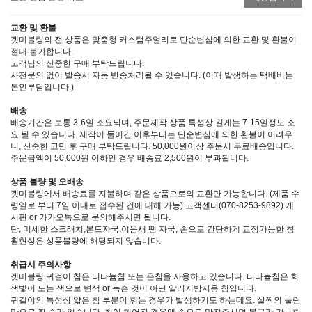
교환 및 환불
겟미블링의 전 상품은 맞춤형 커스텀주얼리로 단순변심에 의한 교환 및 환불이
절대 불가합니다.
고객님의 신중한 구매 부탁드립니다.
사전문의 없이 발송시 자동 반송처리될 수 있습니다. (이때 발생하는 택배비는
본인부담입니다.)
배송
배송기간은 보통 3-6일 소요되며, 주문제작 상품 특성상 길게는 7-15일정도 소
요 될 수 있습니다. 제작이 들어간 이후부터는 단순변심에 의한 환불이 어려우
니, 신중한 고민 후 구매 부탁드립니다. 50,000원이상 주문시 무료배송입니다.
주문금액이 50,000원 이하인 경우 배송료 2,500원이 부과됩니다.
상품 불량 및 오배송
겟미블링에서 배송료를 지불하며 같은 상품으로의 교환만 가능합니다. (제품 수
령일로 부터 7일 이내로 접수된 건에 대해 가능) 고객센터(070-8253-9892) 게
시판 or 카카오톡으로 문의해주시면 됩니다.
단, 미세한 스크래치,본드자국,이음새 땜 자국, 손으로 간단하게 교정가능한 침
휨현상은 상품불량에 해당되지 않습니다.
취급시 주의사항
겟미블링 귀걸이 침은 티타늄침 또는 은침을 사용하고 있습니다. 티타늄침은 회
색빛이 도는 색으로 변색 or 녹슨 것이 아닌 알러지방지용 침입니다.
귀걸이의 특성상 얇은 침 부분이 휘는 경우가 발생하기도 하는데요. 살짝의 눌림
만으로 휠 수가 있습니다. 침이 휘어진 경우엔 손으로 만져주시면 복구가 가능합