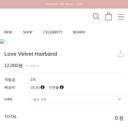
SEASON OFF SALE ~ 80%
NEW
SHOP
CELEBRITY
BOARD
Love Velvet Hairband
12,000원
52,000원
적립금
1%
배송비
(조건)
지역별
color
TOTAL
0
원