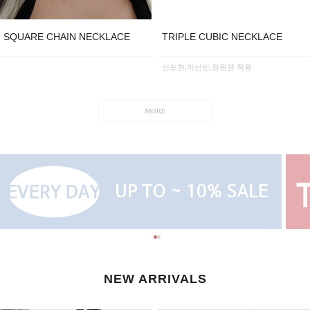
SQUARE CHAIN NECKLACE
TRIPLE CUBIC NECKLACE
신도현,이선빈,장원영 착용
MORE
NEW ARRIVALS