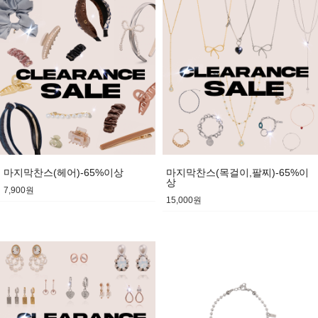
마지막찬스(헤어)-65%이상
마지막찬스(목걸이,팔찌)-65%이
상
7,900원
15,000원