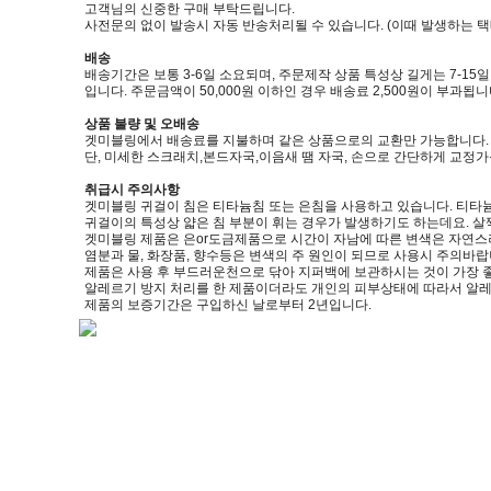
고객님의 신중한 구매 부탁드립니다.
사전문의 없이 발송시 자동 반송처리될 수 있습니다. (이때 발생하는 
배송
배송기간은 보통 3-6일 소요되며, 주문제작 상품 특성상 길게는 7-15
입니다. 주문금액이 50,000원 이하인 경우 배송료 2,500원이 부과됩니
상품 불량 및 오배송
겟미블링에서 배송료를 지불하며 같은 상품으로의 교환만 가능합니다. (제품
단, 미세한 스크래치,본드자국,이음새 땜 자국, 손으로 간단하게 교정
취급시 주의사항
겟미블링 귀걸이 침은 티타늄침 또는 은침을 사용하고 있습니다. 티타늄
귀걸이의 특성상 얇은 침 부분이 휘는 경우가 발생하기도 하는데요. 살
겟미블링 제품은 은or도금제품으로 시간이 자남에 따른 변색은 자연스
염분과 물, 화장품, 향수등은 변색의 주 원인이 되므로 사용시 주의바랍
제품은 사용 후 부드러운천으로 닦아 지퍼백에 보관하시는 것이 가장 
알레르기 방지 처리를 한 제품이더라도 개인의 피부상태에 따라서 알레
제품의 보증기간은 구입하신 날로부터 2년입니다.