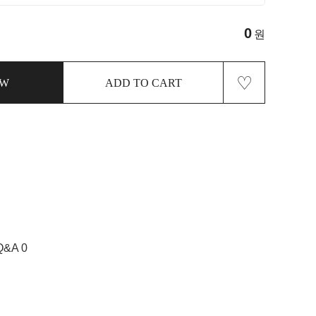
0
원
♡
OW
ADD TO CART
Q&A 0