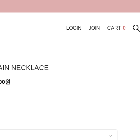
LOGIN
JOIN
CART
0
AIN NECKLACE
00
원