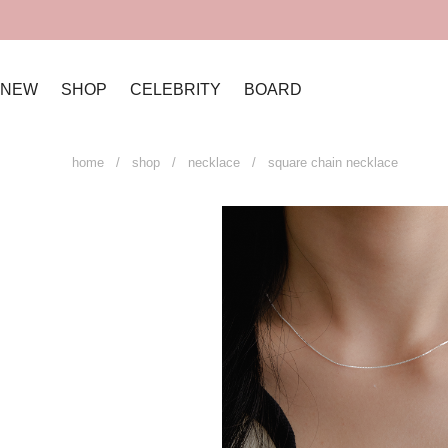
NEW
SHOP
CELEBRITY
BOARD
home
/
shop
/
necklace
/ square chain necklace