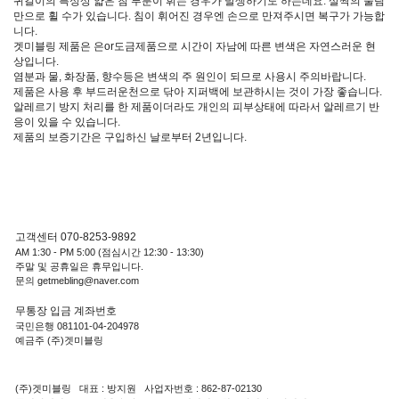
귀걸이의 특성상 얇은 침 부분이 휘는 경우가 발생하기도 하는데요. 살짝의 눌림
만으로 휠 수가 있습니다. 침이 휘어진 경우엔 손으로 만져주시면 복구가 가능합
니다.
겟미블링 제품은 은or도금제품으로 시간이 자남에 따른 변색은 자연스러운 현
상입니다.
염분과 물, 화장품, 향수등은 변색의 주 원인이 되므로 사용시 주의바랍니다.
제품은 사용 후 부드러운천으로 닦아 지퍼백에 보관하시는 것이 가장 좋습니다.
알레르기 방지 처리를 한 제품이더라도 개인의 피부상태에 따라서 알레르기 반
응이 있을 수 있습니다.
제품의 보증기간은 구입하신 날로부터 2년입니다.
고객센터 070-8253-9892
AM 1:30 - PM 5:00 (점심시간 12:30 - 13:30)
주말 및 공휴일은 휴무입니다.
문의 getmebling@naver.com
무통장 입금 계좌번호
국민은행 081101-04-204978
예금주 (주)겟미블링
(주)겟미블링 대표 : 방지원 사업자번호 : 862-87-02130