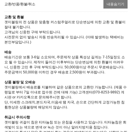
교환/반품/환불/취소
내용숨기기
교환 및 환불
겟미블링의 전 상품은 맞춤형 커스텀주얼리로 단순변심에 의한 교환 및 환불이
절대 불가합니다.
고객님의 신중한 구매 부탁드립니다.
사전문의 없이 발송시 자동 반송처리될 수 있습니다. (이때 발생하는 택배비는
본인부담입니다.)
배송
배송기간은 보통 3-6일 소요되며, 주문제작 상품 특성상 길게는 7-15일정도 소
요 될 수 있습니다. 제작이 들어간 이후부터는 단순변심에 의한 환불이 어려우
니, 신중한 고민 후 구매 부탁드립니다. 50,000원이상 주문시 무료배송입니다.
주문금액이 50,000원 이하인 경우 배송료 2,500원이 부과됩니다.
상품 불량 및 오배송
겟미블링에서 배송료를 지불하며 같은 상품으로의 교환만 가능합니다. (제품 수
령일로 부터 7일 이내로 접수된 건에 대해 가능) 고객센터(070-8253-9892) 게
시판 or 카카오톡으로 문의해주시면 됩니다.
단, 미세한 스크래치,본드자국,이음새 땜 자국, 손으로 간단하게 교정가능한 침
휨현상은 상품불량에 해당되지 않습니다.
취급시 주의사항
겟미블링 귀걸이 침은 티타늄침 또는 은침을 사용하고 있습니다. 티타늄침은 회
색빛이 도는 색으로 변색 or 녹슨 것이 아닌 알러지방지용 침입니다.