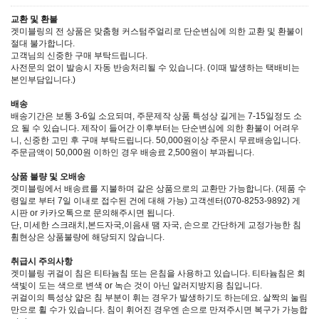
교환 및 환불
겟미블링의 전 상품은 맞춤형 커스텀주얼리로 단순변심에 의한 교환 및 환불이
절대 불가합니다.
고객님의 신중한 구매 부탁드립니다.
사전문의 없이 발송시 자동 반송처리될 수 있습니다. (이때 발생하는 택배비는
본인부담입니다.)
배송
배송기간은 보통 3-6일 소요되며, 주문제작 상품 특성상 길게는 7-15일정도 소
요 될 수 있습니다. 제작이 들어간 이후부터는 단순변심에 의한 환불이 어려우
니, 신중한 고민 후 구매 부탁드립니다. 50,000원이상 주문시 무료배송입니다.
주문금액이 50,000원 이하인 경우 배송료 2,500원이 부과됩니다.
상품 불량 및 오배송
겟미블링에서 배송료를 지불하며 같은 상품으로의 교환만 가능합니다. (제품 수
령일로 부터 7일 이내로 접수된 건에 대해 가능) 고객센터(070-8253-9892) 게
시판 or 카카오톡으로 문의해주시면 됩니다.
단, 미세한 스크래치,본드자국,이음새 땜 자국, 손으로 간단하게 교정가능한 침
휨현상은 상품불량에 해당되지 않습니다.
취급시 주의사항
겟미블링 귀걸이 침은 티타늄침 또는 은침을 사용하고 있습니다. 티타늄침은 회
색빛이 도는 색으로 변색 or 녹슨 것이 아닌 알러지방지용 침입니다.
귀걸이의 특성상 얇은 침 부분이 휘는 경우가 발생하기도 하는데요. 살짝의 눌림
만으로 휠 수가 있습니다. 침이 휘어진 경우엔 손으로 만져주시면 복구가 가능합