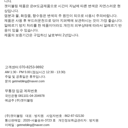
니다.
겟미블링 제품은 은or도금제품으로 시간이 자남에 따른 변색은 자연스러운 현
상입니다.
염분과 물, 화장품, 향수등은 변색의 주 원인이 되므로 사용시 주의바랍니다.
제품은 사용 후 부드러운천으로 닦아 지퍼백에 보관하시는 것이 가장 좋습니다.
알레르기 방지 처리를 한 제품이더라도 개인의 피부상태에 따라서 알레르기 반
응이 있을 수 있습니다.
제품의 보증기간은 구입하신 날로부터 2년입니다.
고객센터 070-8253-9892
AM 1:30 - PM 5:00 (점심시간 12:30 - 13:30)
주말 및 공휴일은 휴무입니다.
문의 getmebling@naver.com
무통장 입금 계좌번호
국민은행 081101-04-204978
예금주 (주)겟미블링
(주)겟미블링 대표 : 방지원 사업자번호 : 862-87-02130
통신판매업 : 2020-서울송파-3723 호 개인정보취급관리자 : 방지원
이메일 : getmebling@naver.com