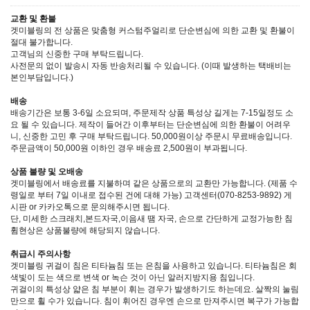
교환 및 환불
겟미블링의 전 상품은 맞춤형 커스텀주얼리로 단순변심에 의한 교환 및 환불이
절대 불가합니다.
고객님의 신중한 구매 부탁드립니다.
사전문의 없이 발송시 자동 반송처리될 수 있습니다. (이때 발생하는 택배비는
본인부담입니다.)
배송
배송기간은 보통 3-6일 소요되며, 주문제작 상품 특성상 길게는 7-15일정도 소
요 될 수 있습니다. 제작이 들어간 이후부터는 단순변심에 의한 환불이 어려우
니, 신중한 고민 후 구매 부탁드립니다. 50,000원이상 주문시 무료배송입니다.
주문금액이 50,000원 이하인 경우 배송료 2,500원이 부과됩니다.
상품 불량 및 오배송
겟미블링에서 배송료를 지불하며 같은 상품으로의 교환만 가능합니다. (제품 수
령일로 부터 7일 이내로 접수된 건에 대해 가능) 고객센터(070-8253-9892) 게
시판 or 카카오톡으로 문의해주시면 됩니다.
단, 미세한 스크래치,본드자국,이음새 땜 자국, 손으로 간단하게 교정가능한 침
휨현상은 상품불량에 해당되지 않습니다.
취급시 주의사항
겟미블링 귀걸이 침은 티타늄침 또는 은침을 사용하고 있습니다. 티타늄침은 회
색빛이 도는 색으로 변색 or 녹슨 것이 아닌 알러지방지용 침입니다.
귀걸이의 특성상 얇은 침 부분이 휘는 경우가 발생하기도 하는데요. 살짝의 눌림
만으로 휠 수가 있습니다. 침이 휘어진 경우엔 손으로 만져주시면 복구가 가능합