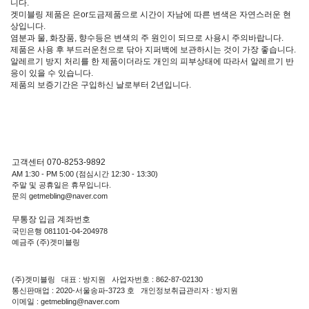
니다.
겟미블링 제품은 은or도금제품으로 시간이 자남에 따른 변색은 자연스러운 현
상입니다.
염분과 물, 화장품, 향수등은 변색의 주 원인이 되므로 사용시 주의바랍니다.
제품은 사용 후 부드러운천으로 닦아 지퍼백에 보관하시는 것이 가장 좋습니다.
알레르기 방지 처리를 한 제품이더라도 개인의 피부상태에 따라서 알레르기 반
응이 있을 수 있습니다.
제품의 보증기간은 구입하신 날로부터 2년입니다.
고객센터 070-8253-9892
AM 1:30 - PM 5:00 (점심시간 12:30 - 13:30)
주말 및 공휴일은 휴무입니다.
문의 getmebling@naver.com
무통장 입금 계좌번호
국민은행 081101-04-204978
예금주 (주)겟미블링
(주)겟미블링 대표 : 방지원 사업자번호 : 862-87-02130
통신판매업 : 2020-서울송파-3723 호 개인정보취급관리자 : 방지원
이메일 : getmebling@naver.com