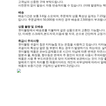
고객님의 신중한 구매 부탁드립니다.
사전문의 없이 발송시 자동 반송처리될 수 있습니다. (이때 발생하는 
배송
배송기간은 보통 3-6일 소요되며, 주문제작 상품 특성상 길게는 7-15
입니다. 주문금액이 50,000원 이하인 경우 배송료 2,500원이 부과됩니
상품 불량 및 오배송
겟미블링에서 배송료를 지불하며 같은 상품으로의 교환만 가능합니다. (제품
단, 미세한 스크래치,본드자국,이음새 땜 자국, 손으로 간단하게 교정
취급시 주의사항
겟미블링 귀걸이 침은 티타늄침 또는 은침을 사용하고 있습니다. 티타늄
귀걸이의 특성상 얇은 침 부분이 휘는 경우가 발생하기도 하는데요. 살
겟미블링 제품은 은or도금제품으로 시간이 자남에 따른 변색은 자연스
염분과 물, 화장품, 향수등은 변색의 주 원인이 되므로 사용시 주의바랍
제품은 사용 후 부드러운천으로 닦아 지퍼백에 보관하시는 것이 가장 
알레르기 방지 처리를 한 제품이더라도 개인의 피부상태에 따라서 알레
제품의 보증기간은 구입하신 날로부터 2년입니다.