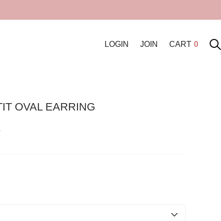
LOGIN
JOIN
CART
0
TIT OVAL EARRING
원