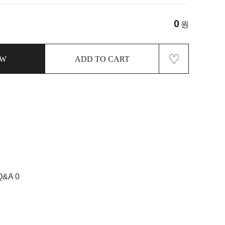
0
원
♡
OW
ADD TO CART
Q&A 0