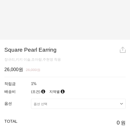
Square Pearl Earring
장규리,키키 이솔,조아람,주현영 착용
26,000원
26,000원
적립금
1%
배송비
(조건)
지역별
옵션
TOTAL
0
원