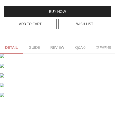
BUY NOW
ADD TO CART
WISH LIST
DETAIL
GUIDE
REVIEW
Q&A 0
교환/환불