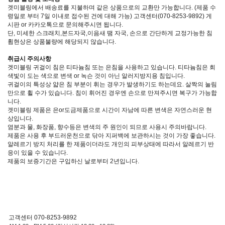
겟미블링에서 배송료를 지불하며 같은 상품으로의 교환만 가능합니다. (제품 수
령일로 부터 7일 이내로 접수된 건에 대해 가능) 고객센터(070-8253-9892) 게
시판 or 카카오톡으로 문의해주시면 됩니다.
단, 미세한 스크래치,본드자국,이음새 땜 자국, 손으로 간단하게 교정가능한 침
휨현상은 상품불량에 해당되지 않습니다.
취급시 주의사항
겟미블링 귀걸이 침은 티타늄침 또는 은침을 사용하고 있습니다. 티타늄침은 회
색빛이 도는 색으로 변색 or 녹슨 것이 아닌 알러지방지용 침입니다.
귀걸이의 특성상 얇은 침 부분이 휘는 경우가 발생하기도 하는데요. 살짝의 눌림
만으로 휠 수가 있습니다. 침이 휘어진 경우엔 손으로 만져주시면 복구가 가능합
니다.
겟미블링 제품은 은or도금제품으로 시간이 자남에 따른 변색은 자연스러운 현
상입니다.
염분과 물, 화장품, 향수등은 변색의 주 원인이 되므로 사용시 주의바랍니다.
제품은 사용 후 부드러운천으로 닦아 지퍼백에 보관하시는 것이 가장 좋습니다.
알레르기 방지 처리를 한 제품이더라도 개인의 피부상태에 따라서 알레르기 반
응이 있을 수 있습니다.
제품의 보증기간은 구입하신 날로부터 2년입니다.
고객센터 070-8253-9892