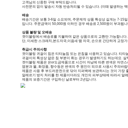
고객님의 신중한 구매 부탁드립니다.
사전문의 없이 발송시 자동 반송처리될 수 있습니다. (이때 발생하는 
배송
배송기간은 보통 3-6일 소요되며, 주문제작 상품 특성상 길게는 7-15
입니다. 주문금액이 50,000원 이하인 경우 배송료 2,500원이 부과됩니
상품 불량 및 오배송
겟미블링에서 배송료를 지불하며 같은 상품으로의 교환만 가능합니다. (제품
단, 미세한 스크래치,본드자국,이음새 땜 자국, 손으로 간단하게 교정
취급시 주의사항
겟미블링 귀걸이 침은 티타늄침 또는 은침을 사용하고 있습니다. 티타늄
귀걸이의 특성상 얇은 침 부분이 휘는 경우가 발생하기도 하는데요. 살
겟미블링 제품은 은or도금제품으로 시간이 자남에 따른 변색은 자연스
염분과 물, 화장품, 향수등은 변색의 주 원인이 되므로 사용시 주의바랍
제품은 사용 후 부드러운천으로 닦아 지퍼백에 보관하시는 것이 가장 
알레르기 방지 처리를 한 제품이더라도 개인의 피부상태에 따라서 알레
제품의 보증기간은 구입하신 날로부터 2년입니다.