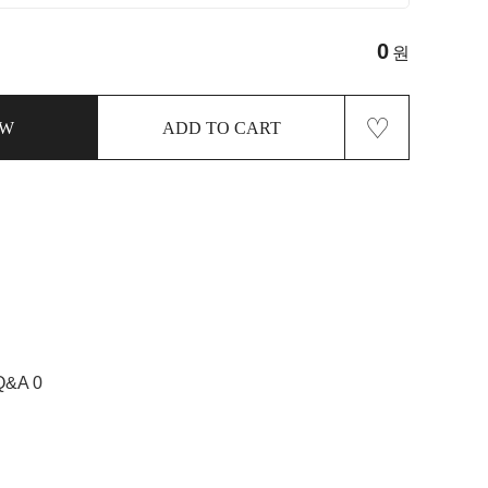
0
원
♡
OW
ADD TO CART
Q&A 0