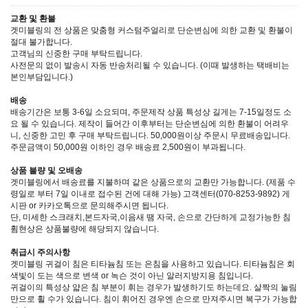
교환 및 환불
겟미블링의 전 상품은 맞춤형 커스텀주얼리로 단순변심에 의한 교환 및 환불이
절대 불가합니다.
고객님의 신중한 구매 부탁드립니다.
사전문의 없이 발송시 자동 반송처리될 수 있습니다. (이때 발생하는 택배비는
본인부담입니다.)
배송
배송기간은 보통 3-6일 소요되며, 주문제작 상품 특성상 길게는 7-15일정도 소
요 될 수 있습니다. 제작이 들어간 이후부터는 단순변심에 의한 환불이 어려우
니, 신중한 고민 후 구매 부탁드립니다. 50,000원이상 주문시 무료배송입니다.
주문금액이 50,000원 이하인 경우 배송료 2,500원이 부과됩니다.
상품 불량 및 오배송
겟미블링에서 배송료를 지불하며 같은 상품으로의 교환만 가능합니다. (제품 수
령일로 부터 7일 이내로 접수된 건에 대해 가능) 고객센터(070-8253-9892) 게
시판 or 카카오톡으로 문의해주시면 됩니다.
단, 미세한 스크래치,본드자국,이음새 땜 자국, 손으로 간단하게 교정가능한 침
휨현상은 상품불량에 해당되지 않습니다.
취급시 주의사항
겟미블링 귀걸이 침은 티타늄침 또는 은침을 사용하고 있습니다. 티타늄침은 회
색빛이 도는 색으로 변색 or 녹슨 것이 아닌 알러지방지용 침입니다.
귀걸이의 특성상 얇은 침 부분이 휘는 경우가 발생하기도 하는데요. 살짝의 눌림
만으로 휠 수가 있습니다. 침이 휘어진 경우엔 손으로 만져주시면 복구가 가능합