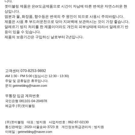
니다.
겟미블링 제품은 은or도금제품으로 시간이 자남에 따른 변색은 자연스러운 현
상입니다.
염분과 물, 화장품, 향수등은 변색의 주 원인이 되므로 사용시 주의바랍니다.
제품은 사용 후 부드러운천으로 닦아 지퍼백에 보관하시는 것이 가장 좋습니다.
알레르기 방지 처리를 한 제품이더라도 개인의 피부상태에 따라서 알레르기 반
응이 있을 수 있습니다.
제품의 보증기간은 구입하신 날로부터 2년입니다.
고객센터 070-8253-9892
AM 1:30 - PM 5:00 (점심시간 12:30 - 13:30)
주말 및 공휴일은 휴무입니다.
문의 getmebling@naver.com
무통장 입금 계좌번호
국민은행 081101-04-204978
예금주 (주)겟미블링
(주)겟미블링 대표 : 방지원 사업자번호 : 862-87-02130
통신판매업 : 2020-서울송파-3723 호 개인정보취급관리자 : 방지원
이메일 : getmebling@naver.com