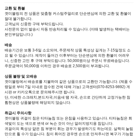
교환 및 환불
겟미블링의 전 상품은 맞춤형 커스텀주얼리로 단순변심에 의한 교환 및 환불이
절대 불가합니다.
고객님의 신중한 구매 부탁드립니다.
사전문의 없이 발송시 자동 반송처리될 수 있습니다. (이때 발생하는 택배비는
본인부담입니다.)
배송
배송기간은 보통 3-6일 소요되며, 주문제작 상품 특성상 길게는 7-15일정도 소
요 될 수 있습니다. 제작이 들어간 이후부터는 단순변심에 의한 환불이 어려우
니, 신중한 고민 후 구매 부탁드립니다. 50,000원이상 주문시 무료배송입니다.
주문금액이 50,000원 이하인 경우 배송료 2,500원이 부과됩니다.
상품 불량 및 오배송
겟미블링에서 배송료를 지불하며 같은 상품으로의 교환만 가능합니다. (제품 수
령일로 부터 7일 이내로 접수된 건에 대해 가능) 고객센터(070-8253-9892) 게
시판 or 카카오톡으로 문의해주시면 됩니다.
단, 미세한 스크래치,본드자국,이음새 땜 자국, 손으로 간단하게 교정가능한 침
휨현상은 상품불량에 해당되지 않습니다.
취급시 주의사항
겟미블링 귀걸이 침은 티타늄침 또는 은침을 사용하고 있습니다. 티타늄침은 회
색빛이 도는 색으로 변색 or 녹슨 것이 아닌 알러지방지용 침입니다.
귀걸이의 특성상 얇은 침 부분이 휘는 경우가 발생하기도 하는데요. 살짝의 눌림
만으로 휠 수가 있습니다. 침이 휘어진 경우엔 손으로 만져주시면 복구가 가능합