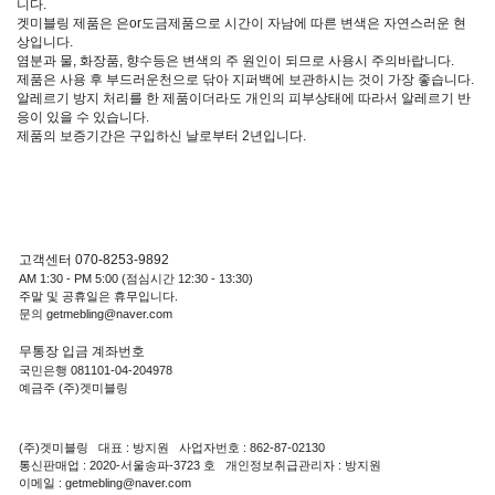
니다.
겟미블링 제품은 은or도금제품으로 시간이 자남에 따른 변색은 자연스러운 현
상입니다.
염분과 물, 화장품, 향수등은 변색의 주 원인이 되므로 사용시 주의바랍니다.
제품은 사용 후 부드러운천으로 닦아 지퍼백에 보관하시는 것이 가장 좋습니다.
알레르기 방지 처리를 한 제품이더라도 개인의 피부상태에 따라서 알레르기 반
응이 있을 수 있습니다.
제품의 보증기간은 구입하신 날로부터 2년입니다.
고객센터 070-8253-9892
AM 1:30 - PM 5:00 (점심시간 12:30 - 13:30)
주말 및 공휴일은 휴무입니다.
문의 getmebling@naver.com
무통장 입금 계좌번호
국민은행 081101-04-204978
예금주 (주)겟미블링
(주)겟미블링 대표 : 방지원 사업자번호 : 862-87-02130
통신판매업 : 2020-서울송파-3723 호 개인정보취급관리자 : 방지원
이메일 : getmebling@naver.com