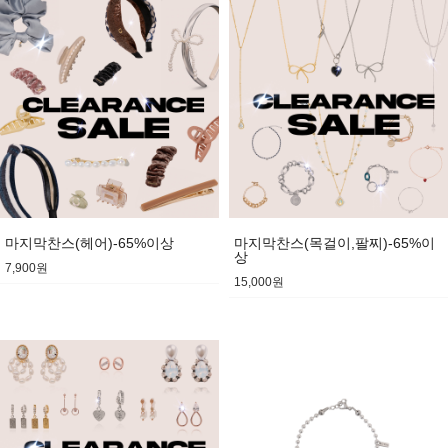
마지막찬스(헤어)-65%이상
마지막찬스(목걸이,팔찌)-65%이
상
7,900원
15,000원