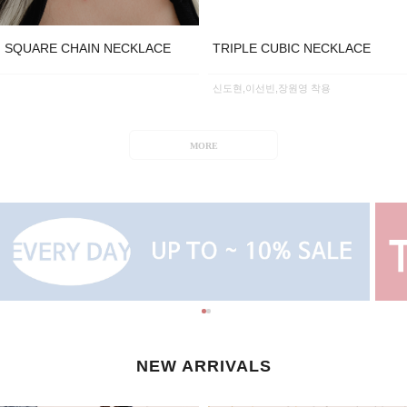
SQUARE CHAIN NECKLACE
TRIPLE CUBIC NECKLACE
신도현,이선빈,장원영 착용
MORE
NEW ARRIVALS