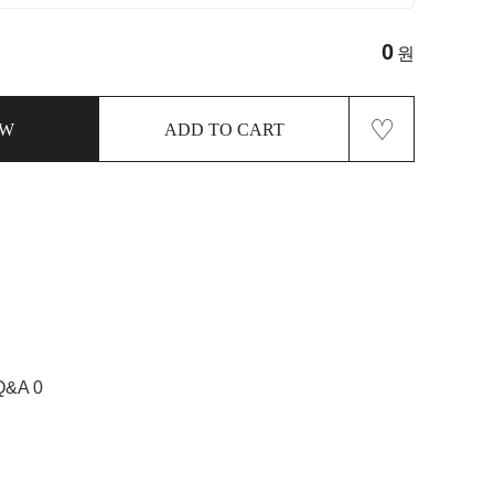
0
원
♡
OW
ADD TO CART
Q&A 0