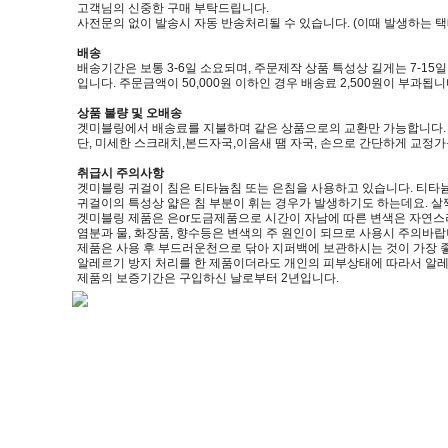
고객님의 신중한 구매 부탁드립니다.
사전문의 없이 발송시 자동 반송처리될 수 있습니다. (이때 발생하는 
배송
배송기간은 보통 3-6일 소요되며, 주문제작 상품 특성상 길게는 7-15
입니다. 주문금액이 50,000원 이하인 경우 배송료 2,500원이 부과됩니
상품 불량 및 오배송
겟미블링에서 배송료를 지불하며 같은 상품으로의 교환만 가능합니다. (제품
단, 미세한 스크래치,본드자국,이음새 땜 자국, 손으로 간단하게 교정
취급시 주의사항
겟미블링 귀걸이 침은 티타늄침 또는 은침을 사용하고 있습니다. 티타늄
귀걸이의 특성상 얇은 침 부분이 휘는 경우가 발생하기도 하는데요. 살
겟미블링 제품은 은or도금제품으로 시간이 자남에 따른 변색은 자연스
염분과 물, 화장품, 향수등은 변색의 주 원인이 되므로 사용시 주의바랍
제품은 사용 후 부드러운천으로 닦아 지퍼백에 보관하시는 것이 가장 
알레르기 방지 처리를 한 제품이더라도 개인의 피부상태에 따라서 알레
제품의 보증기간은 구입하신 날로부터 2년입니다.