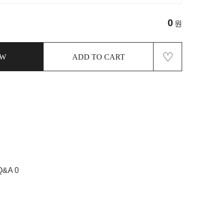
0
원
♡
OW
ADD TO CART
Q&A 0