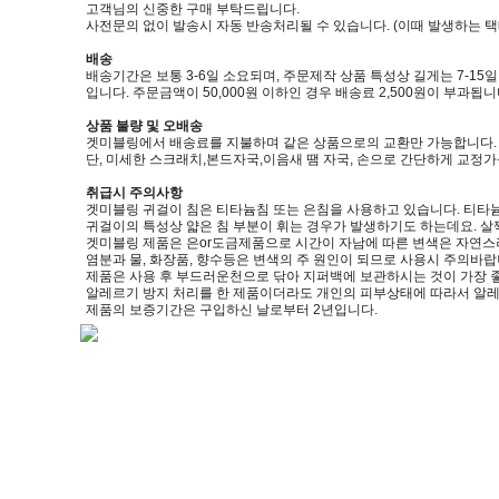
고객님의 신중한 구매 부탁드립니다.
사전문의 없이 발송시 자동 반송처리될 수 있습니다. (이때 발생하는 
배송
배송기간은 보통 3-6일 소요되며, 주문제작 상품 특성상 길게는 7-15
입니다. 주문금액이 50,000원 이하인 경우 배송료 2,500원이 부과됩니
상품 불량 및 오배송
겟미블링에서 배송료를 지불하며 같은 상품으로의 교환만 가능합니다. (제품
단, 미세한 스크래치,본드자국,이음새 땜 자국, 손으로 간단하게 교정
취급시 주의사항
겟미블링 귀걸이 침은 티타늄침 또는 은침을 사용하고 있습니다. 티타늄
귀걸이의 특성상 얇은 침 부분이 휘는 경우가 발생하기도 하는데요. 살
겟미블링 제품은 은or도금제품으로 시간이 자남에 따른 변색은 자연스
염분과 물, 화장품, 향수등은 변색의 주 원인이 되므로 사용시 주의바랍
제품은 사용 후 부드러운천으로 닦아 지퍼백에 보관하시는 것이 가장 
알레르기 방지 처리를 한 제품이더라도 개인의 피부상태에 따라서 알레
제품의 보증기간은 구입하신 날로부터 2년입니다.