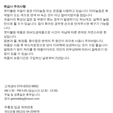
취급시 주의사항
겟미블링 귀걸이 침은 티타늄침 또는 은침을 사용하고 있습니다. 티타늄침은 회
색빛이 도는 색으로 변색 or 녹슨 것이 아닌 알러지방지용 침입니다.
귀걸이의 특성상 얇은 침 부분이 휘는 경우가 발생하기도 하는데요. 살짝의 눌림
만으로 휠 수가 있습니다. 침이 휘어진 경우엔 손으로 만져주시면 복구가 가능합
니다.
겟미블링 제품은 은or도금제품으로 시간이 자남에 따른 변색은 자연스러운 현
상입니다.
염분과 물, 화장품, 향수등은 변색의 주 원인이 되므로 사용시 주의바랍니다.
제품은 사용 후 부드러운천으로 닦아 지퍼백에 보관하시는 것이 가장 좋습니다.
알레르기 방지 처리를 한 제품이더라도 개인의 피부상태에 따라서 알레르기 반
응이 있을 수 있습니다.
제품의 보증기간은 구입하신 날로부터 2년입니다.
고객센터 070-8253-9892
AM 1:30 - PM 5:00 (점심시간 12:30 - 13:30)
주말 및 공휴일은 휴무입니다.
문의 getmebling@naver.com
무통장 입금 계좌번호
국민은행 081101-04-204978