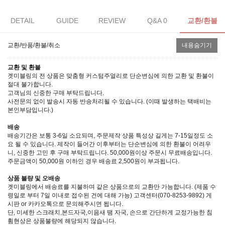
DETAIL
GUIDE
REVIEW
Q&A 0
교환/환불
교환/반품/환불/취소
내용숨기기
교환 및 환불
겟미블링의 전 상품은 맞춤형 커스텀주얼리로 단순변심에 의한 교환 및 환불이
절대 불가합니다.
고객님의 신중한 구매 부탁드립니다.
사전문의 없이 발송시 자동 반송처리될 수 있습니다. (이때 발생하는 택배비는
본인부담입니다.)
배송
배송기간은 보통 3-6일 소요되며, 주문제작 상품 특성상 길게는 7-15일정도 소
요 될 수 있습니다. 제작이 들어간 이후부터는 단순변심에 의한 환불이 어려우
니, 신중한 고민 후 구매 부탁드립니다. 50,000원이상 주문시 무료배송입니다.
주문금액이 50,000원 이하인 경우 배송료 2,500원이 부과됩니다.
상품 불량 및 오배송
겟미블링에서 배송료를 지불하며 같은 상품으로의 교환만 가능합니다. (제품 수
령일로 부터 7일 이내로 접수된 건에 대해 가능) 고객센터(070-8253-9892) 게
시판 or 카카오톡으로 문의해주시면 됩니다.
단, 미세한 스크래치,본드자국,이음새 땜 자국, 손으로 간단하게 교정가능한 침
휨현상은 상품불량에 해당되지 않습니다.