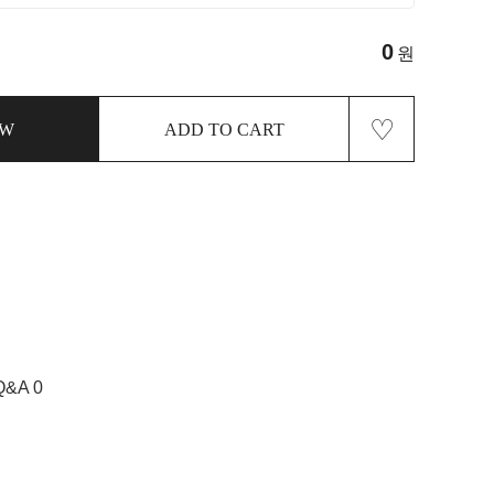
0
원
♡
OW
ADD TO CART
Q&A 0