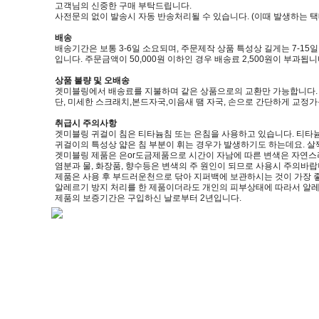
고객님의 신중한 구매 부탁드립니다.
사전문의 없이 발송시 자동 반송처리될 수 있습니다. (이때 발생하는 
배송
배송기간은 보통 3-6일 소요되며, 주문제작 상품 특성상 길게는 7-15
입니다. 주문금액이 50,000원 이하인 경우 배송료 2,500원이 부과됩니
상품 불량 및 오배송
겟미블링에서 배송료를 지불하며 같은 상품으로의 교환만 가능합니다. (제품
단, 미세한 스크래치,본드자국,이음새 땜 자국, 손으로 간단하게 교정
취급시 주의사항
겟미블링 귀걸이 침은 티타늄침 또는 은침을 사용하고 있습니다. 티타늄
귀걸이의 특성상 얇은 침 부분이 휘는 경우가 발생하기도 하는데요. 살
겟미블링 제품은 은or도금제품으로 시간이 자남에 따른 변색은 자연스
염분과 물, 화장품, 향수등은 변색의 주 원인이 되므로 사용시 주의바랍
제품은 사용 후 부드러운천으로 닦아 지퍼백에 보관하시는 것이 가장 
알레르기 방지 처리를 한 제품이더라도 개인의 피부상태에 따라서 알레
제품의 보증기간은 구입하신 날로부터 2년입니다.