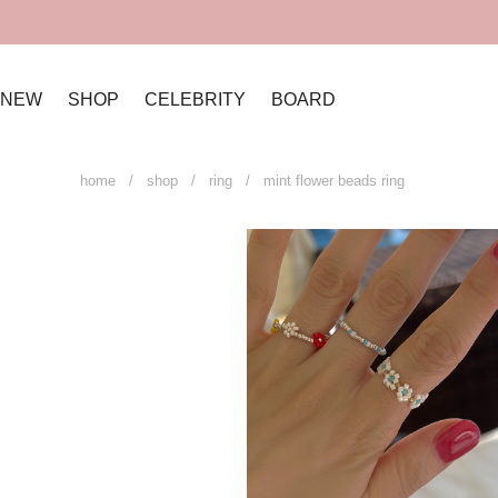
NEW
SHOP
CELEBRITY
BOARD
home
/
shop
/
ring
/ mint flower beads ring