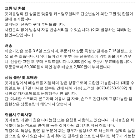
교환 및 환불
겟미블링의 전 상품은 맞춤형 커스텀주얼리로 단순변심에 의한 교환 및 환불이
절대 불가합니다.
고객님의 신중한 구매 부탁드립니다.
사전문의 없이 발송시 자동 반송처리될 수 있습니다. (이때 발생하는 택배비는
본인부담입니다.)
배송
배송기간은 보통 3-6일 소요되며, 주문제작 상품 특성상 길게는 7-15일정도 소
요 될 수 있습니다. 제작이 들어간 이후부터는 단순변심에 의한 환불이 어려우
니, 신중한 고민 후 구매 부탁드립니다. 50,000원이상 주문시 무료배송입니다.
주문금액이 50,000원 이하인 경우 배송료 2,500원이 부과됩니다.
상품 불량 및 오배송
겟미블링에서 배송료를 지불하며 같은 상품으로의 교환만 가능합니다. (제품 수
령일로 부터 7일 이내로 접수된 건에 대해 가능) 고객센터(070-8253-9892) 게
시판 or 카카오톡으로 문의해주시면 됩니다.
단, 미세한 스크래치,본드자국,이음새 땜 자국, 손으로 간단하게 교정가능한 침
휨현상은 상품불량에 해당되지 않습니다.
취급시 주의사항
겟미블링 귀걸이 침은 티타늄침 또는 은침을 사용하고 있습니다. 티타늄침은 회
색빛이 도는 색으로 변색 or 녹슨 것이 아닌 알러지방지용 침입니다.
귀걸이의 특성상 얇은 침 부분이 휘는 경우가 발생하기도 하는데요. 살짝의 눌림
만으로 휠 수가 있습니다. 침이 휘어진 경우엔 손으로 만져주시면 복구가 가능합