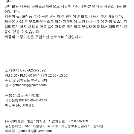
니다.
겟미블링 제품은 은or도금제품으로 시간이 자남에 따른 변색은 자연스러운 현
상입니다.
염분과 물, 화장품, 향수등은 변색의 주 원인이 되므로 사용시 주의바랍니다.
제품은 사용 후 부드러운천으로 닦아 지퍼백에 보관하시는 것이 가장 좋습니다.
알레르기 방지 처리를 한 제품이더라도 개인의 피부상태에 따라서 알레르기 반
응이 있을 수 있습니다.
제품의 보증기간은 구입하신 날로부터 2년입니다.
고객센터 070-8253-9892
AM 1:30 - PM 5:00 (점심시간 12:30 - 13:30)
주말 및 공휴일은 휴무입니다.
문의 getmebling@naver.com
무통장 입금 계좌번호
국민은행 081101-04-204978
예금주 (주)겟미블링
(주)겟미블링 대표 : 방지원 사업자번호 : 862-87-02130
통신판매업 : 2020-서울송파-3723 호 개인정보취급관리자 : 방지원
이메일 : getmebling@naver.com