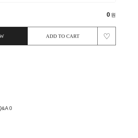
0
원
♡
OW
ADD TO CART
Q&A 0