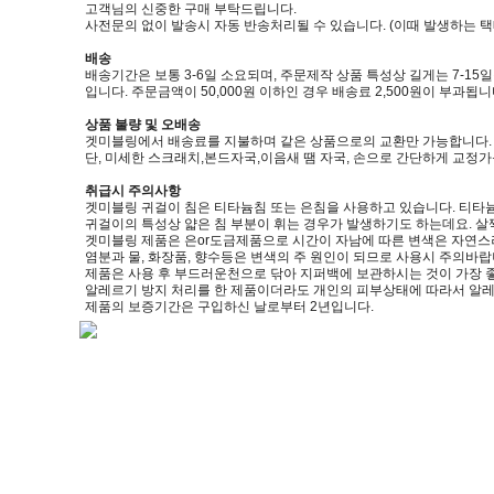
고객님의 신중한 구매 부탁드립니다.
사전문의 없이 발송시 자동 반송처리될 수 있습니다. (이때 발생하는 
배송
배송기간은 보통 3-6일 소요되며, 주문제작 상품 특성상 길게는 7-15
입니다. 주문금액이 50,000원 이하인 경우 배송료 2,500원이 부과됩니
상품 불량 및 오배송
겟미블링에서 배송료를 지불하며 같은 상품으로의 교환만 가능합니다. (제품
단, 미세한 스크래치,본드자국,이음새 땜 자국, 손으로 간단하게 교정
취급시 주의사항
겟미블링 귀걸이 침은 티타늄침 또는 은침을 사용하고 있습니다. 티타늄
귀걸이의 특성상 얇은 침 부분이 휘는 경우가 발생하기도 하는데요. 살
겟미블링 제품은 은or도금제품으로 시간이 자남에 따른 변색은 자연스
염분과 물, 화장품, 향수등은 변색의 주 원인이 되므로 사용시 주의바랍
제품은 사용 후 부드러운천으로 닦아 지퍼백에 보관하시는 것이 가장 
알레르기 방지 처리를 한 제품이더라도 개인의 피부상태에 따라서 알레
제품의 보증기간은 구입하신 날로부터 2년입니다.