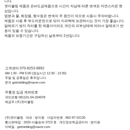
니다.
겟미블링 제품은 은or도금제품으로 시간이 자남에 따른 변색은 자연스러운 현
상입니다.
염분과 물, 화장품, 향수등은 변색의 주 원인이 되므로 사용시 주의바랍니다.
제품은 사용 후 부드러운천으로 닦아 지퍼백에 보관하시는 것이 가장 좋습니다.
알레르기 방지 처리를 한 제품이더라도 개인의 피부상태에 따라서 알레르기 반
응이 있을 수 있습니다.
제품의 보증기간은 구입하신 날로부터 2년입니다.
고객센터 070-8253-9892
AM 1:30 - PM 5:00 (점심시간 12:30 - 13:30)
주말 및 공휴일은 휴무입니다.
문의 getmebling@naver.com
무통장 입금 계좌번호
국민은행 081101-04-204978
예금주 (주)겟미블링
(주)겟미블링 대표 : 방지원 사업자번호 : 862-87-02130
통신판매업 : 2020-서울송파-3723 호 개인정보취급관리자 : 방지원
이메일 : getmebling@naver.com