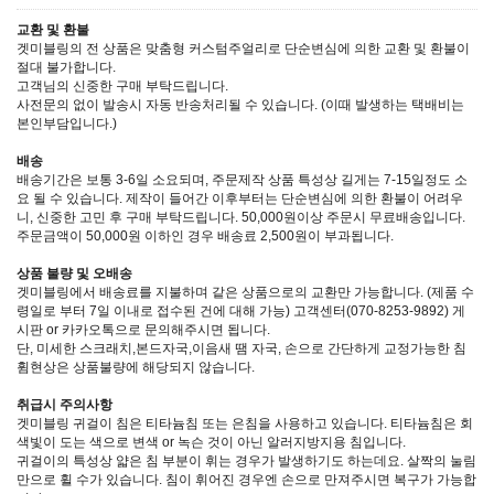
교환 및 환불
겟미블링의 전 상품은 맞춤형 커스텀주얼리로 단순변심에 의한 교환 및 환불이
절대 불가합니다.
고객님의 신중한 구매 부탁드립니다.
사전문의 없이 발송시 자동 반송처리될 수 있습니다. (이때 발생하는 택배비는
본인부담입니다.)
배송
배송기간은 보통 3-6일 소요되며, 주문제작 상품 특성상 길게는 7-15일정도 소
요 될 수 있습니다. 제작이 들어간 이후부터는 단순변심에 의한 환불이 어려우
니, 신중한 고민 후 구매 부탁드립니다. 50,000원이상 주문시 무료배송입니다.
주문금액이 50,000원 이하인 경우 배송료 2,500원이 부과됩니다.
상품 불량 및 오배송
겟미블링에서 배송료를 지불하며 같은 상품으로의 교환만 가능합니다. (제품 수
령일로 부터 7일 이내로 접수된 건에 대해 가능) 고객센터(070-8253-9892) 게
시판 or 카카오톡으로 문의해주시면 됩니다.
단, 미세한 스크래치,본드자국,이음새 땜 자국, 손으로 간단하게 교정가능한 침
휨현상은 상품불량에 해당되지 않습니다.
취급시 주의사항
겟미블링 귀걸이 침은 티타늄침 또는 은침을 사용하고 있습니다. 티타늄침은 회
색빛이 도는 색으로 변색 or 녹슨 것이 아닌 알러지방지용 침입니다.
귀걸이의 특성상 얇은 침 부분이 휘는 경우가 발생하기도 하는데요. 살짝의 눌림
만으로 휠 수가 있습니다. 침이 휘어진 경우엔 손으로 만져주시면 복구가 가능합