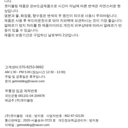
니다.
겟미블링 제품은 은or도금제품으로 시간이 자남에 따른 변색은 자연스러운 현
상입니다.
염분과 물, 화장품, 향수등은 변색의 주 원인이 되므로 사용시 주의바랍니다.
제품은 사용 후 부드러운천으로 닦아 지퍼백에 보관하시는 것이 가장 좋습니다.
알레르기 방지 처리를 한 제품이더라도 개인의 피부상태에 따라서 알레르기 반
응이 있을 수 있습니다.
제품의 보증기간은 구입하신 날로부터 2년입니다.
고객센터 070-8253-9892
AM 1:30 - PM 5:00 (점심시간 12:30 - 13:30)
주말 및 공휴일은 휴무입니다.
문의 getmebling@naver.com
무통장 입금 계좌번호
국민은행 081101-04-204978
예금주 (주)겟미블링
(주)겟미블링 대표 : 방지원 사업자번호 : 862-87-02130
통신판매업 : 2020-서울송파-3723 호 개인정보취급관리자 : 방지원
이메일 : getmebling@naver.com