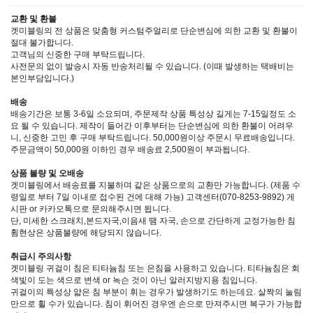
교환 및 환불
겟미블링의 전 상품은 맞춤형 커스텀주얼리로 단순변심에 의한 교환 및 환불이
절대 불가합니다.
고객님의 신중한 구매 부탁드립니다.
사전문의 없이 발송시 자동 반송처리될 수 있습니다. (이때 발생하는 택배비는
본인부담입니다.)
배송
배송기간은 보통 3-6일 소요되며, 주문제작 상품 특성상 길게는 7-15일정도 소
요 될 수 있습니다. 제작이 들어간 이후부터는 단순변심에 의한 환불이 어려우
니, 신중한 고민 후 구매 부탁드립니다. 50,000원이상 주문시 무료배송입니다.
주문금액이 50,000원 이하인 경우 배송료 2,500원이 부과됩니다.
상품 불량 및 오배송
겟미블링에서 배송료를 지불하며 같은 상품으로의 교환만 가능합니다. (제품 수
령일로 부터 7일 이내로 접수된 건에 대해 가능) 고객센터(070-8253-9892) 게
시판 or 카카오톡으로 문의해주시면 됩니다.
단, 미세한 스크래치,본드자국,이음새 땜 자국, 손으로 간단하게 교정가능한 침
휨현상은 상품불량에 해당되지 않습니다.
취급시 주의사항
겟미블링 귀걸이 침은 티타늄침 또는 은침을 사용하고 있습니다. 티타늄침은 회
색빛이 도는 색으로 변색 or 녹슨 것이 아닌 알러지방지용 침입니다.
귀걸이의 특성상 얇은 침 부분이 휘는 경우가 발생하기도 하는데요. 살짝의 눌림
만으로 휠 수가 있습니다. 침이 휘어진 경우엔 손으로 만져주시면 복구가 가능합