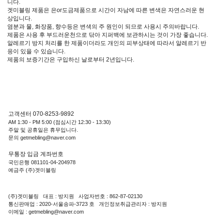
니다.
겟미블링 제품은 은or도금제품으로 시간이 자남에 따른 변색은 자연스러운 현
상입니다.
염분과 물, 화장품, 향수등은 변색의 주 원인이 되므로 사용시 주의바랍니다.
제품은 사용 후 부드러운천으로 닦아 지퍼백에 보관하시는 것이 가장 좋습니다.
알레르기 방지 처리를 한 제품이더라도 개인의 피부상태에 따라서 알레르기 반
응이 있을 수 있습니다.
제품의 보증기간은 구입하신 날로부터 2년입니다.
고객센터 070-8253-9892
AM 1:30 - PM 5:00 (점심시간 12:30 - 13:30)
주말 및 공휴일은 휴무입니다.
문의 getmebling@naver.com
무통장 입금 계좌번호
국민은행 081101-04-204978
예금주 (주)겟미블링
(주)겟미블링 대표 : 방지원 사업자번호 : 862-87-02130
통신판매업 : 2020-서울송파-3723 호 개인정보취급관리자 : 방지원
이메일 : getmebling@naver.com