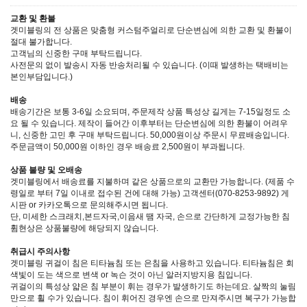
교환 및 환불
겟미블링의 전 상품은 맞춤형 커스텀주얼리로 단순변심에 의한 교환 및 환불이
절대 불가합니다.
고객님의 신중한 구매 부탁드립니다.
사전문의 없이 발송시 자동 반송처리될 수 있습니다. (이때 발생하는 택배비는
본인부담입니다.)
배송
배송기간은 보통 3-6일 소요되며, 주문제작 상품 특성상 길게는 7-15일정도 소
요 될 수 있습니다. 제작이 들어간 이후부터는 단순변심에 의한 환불이 어려우
니, 신중한 고민 후 구매 부탁드립니다. 50,000원이상 주문시 무료배송입니다.
주문금액이 50,000원 이하인 경우 배송료 2,500원이 부과됩니다.
상품 불량 및 오배송
겟미블링에서 배송료를 지불하며 같은 상품으로의 교환만 가능합니다. (제품 수
령일로 부터 7일 이내로 접수된 건에 대해 가능) 고객센터(070-8253-9892) 게
시판 or 카카오톡으로 문의해주시면 됩니다.
단, 미세한 스크래치,본드자국,이음새 땜 자국, 손으로 간단하게 교정가능한 침
휨현상은 상품불량에 해당되지 않습니다.
취급시 주의사항
겟미블링 귀걸이 침은 티타늄침 또는 은침을 사용하고 있습니다. 티타늄침은 회
색빛이 도는 색으로 변색 or 녹슨 것이 아닌 알러지방지용 침입니다.
귀걸이의 특성상 얇은 침 부분이 휘는 경우가 발생하기도 하는데요. 살짝의 눌림
만으로 휠 수가 있습니다. 침이 휘어진 경우엔 손으로 만져주시면 복구가 가능합