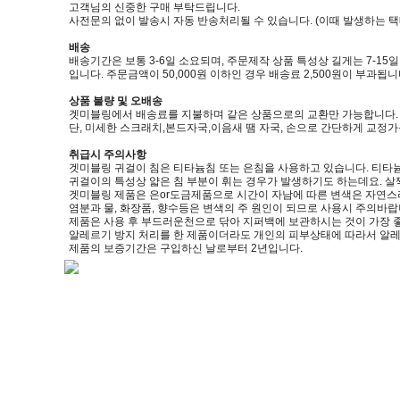
고객님의 신중한 구매 부탁드립니다.
사전문의 없이 발송시 자동 반송처리될 수 있습니다. (이때 발생하는 
배송
배송기간은 보통 3-6일 소요되며, 주문제작 상품 특성상 길게는 7-15
입니다. 주문금액이 50,000원 이하인 경우 배송료 2,500원이 부과됩니
상품 불량 및 오배송
겟미블링에서 배송료를 지불하며 같은 상품으로의 교환만 가능합니다. (제품
단, 미세한 스크래치,본드자국,이음새 땜 자국, 손으로 간단하게 교정
취급시 주의사항
겟미블링 귀걸이 침은 티타늄침 또는 은침을 사용하고 있습니다. 티타늄
귀걸이의 특성상 얇은 침 부분이 휘는 경우가 발생하기도 하는데요. 살
겟미블링 제품은 은or도금제품으로 시간이 자남에 따른 변색은 자연스
염분과 물, 화장품, 향수등은 변색의 주 원인이 되므로 사용시 주의바랍
제품은 사용 후 부드러운천으로 닦아 지퍼백에 보관하시는 것이 가장 
알레르기 방지 처리를 한 제품이더라도 개인의 피부상태에 따라서 알레
제품의 보증기간은 구입하신 날로부터 2년입니다.