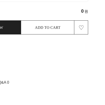
0
원
♡
OW
ADD TO CART
Q&A 0