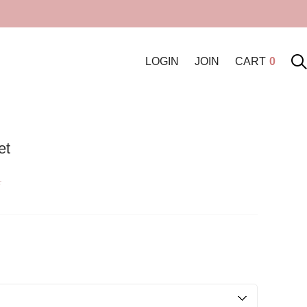
LOGIN
JOIN
CART
0
et
원