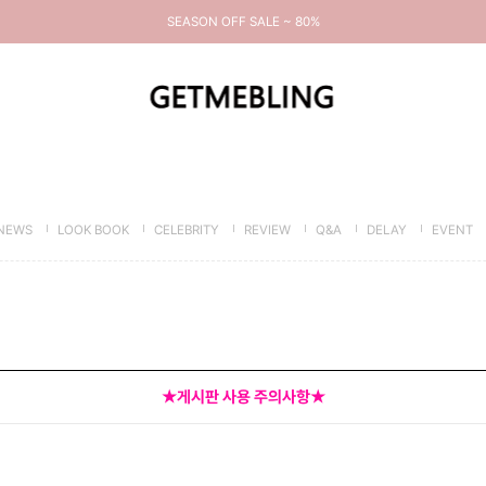
SEASON OFF SALE ~ 80%
NEWS
LOOK BOOK
CELEBRITY
REVIEW
Q&A
DELAY
EVENT
★게시판 사용 주의사항★