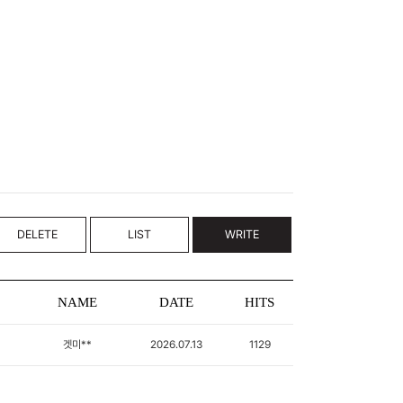
DELETE
LIST
WRITE
NAME
DATE
HITS
겟미**
2026.07.13
1129