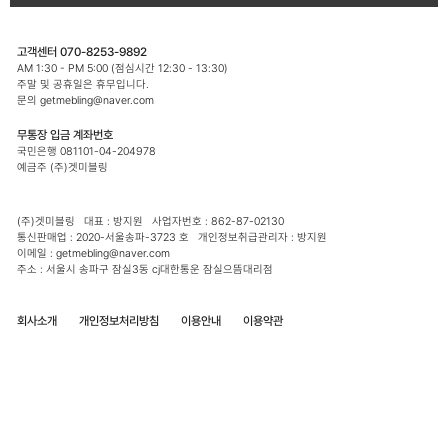
고객센터 070-8253-9892
AM 1:30 - PM 5:00 (점심시간 12:30 - 13:30)
주말 및 공휴일은 휴무입니다.
문의 getmebling@naver.com
무통장 입금 계좌번호
국민은행 081101-04-204978
예금주 (주)겟미블링
(주)겟미블링 대표 : 방지원 사업자번호 : 862-87-02130
통신판매업 : 2020-서울송파-3723 호 개인정보취급관리자 : 방지원
이메일 : getmebling@naver.com
주소 : 서울시 송파구 잠실3동 cj대한통운 잠실으뜸대리점
회사소개
개인정보처리방침
이용안내
이용약관