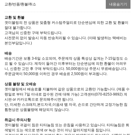
교환/반품/환불/취소
내용숨기기
교환 및 환불
겟미블링의 전 상품은 맞춤형 커스텀주얼리로 단순변심에 의한 교환 및 환불이
절대 불가합니다.
고객님의 신중한 구매 부탁드립니다.
사전문의 없이 발송시 자동 반송처리될 수 있습니다. (이때 발생하는 택배비는
본인부담입니다.)
배송
배송기간은 보통 3-6일 소요되며, 주문제작 상품 특성상 길게는 7-15일정도 소
요 될 수 있습니다. 제작이 들어간 이후부터는 단순변심에 의한 환불이 어려우
니, 신중한 고민 후 구매 부탁드립니다. 50,000원이상 주문시 무료배송입니다.
주문금액이 50,000원 이하인 경우 배송료 2,500원이 부과됩니다.
상품 불량 및 오배송
겟미블링에서 배송료를 지불하며 같은 상품으로의 교환만 가능합니다. (제품 수
령일로 부터 7일 이내로 접수된 건에 대해 가능) 고객센터(070-8253-9892) 게
시판 or 카카오톡으로 문의해주시면 됩니다.
단, 미세한 스크래치,본드자국,이음새 땜 자국, 손으로 간단하게 교정가능한 침
휨현상은 상품불량에 해당되지 않습니다.
취급시 주의사항
겟미블링 귀걸이 침은 티타늄침 또는 은침을 사용하고 있습니다. 티타늄침은 회
색빛이 도는 색으로 변색 or 녹슨 것이 아닌 알러지방지용 침입니다.