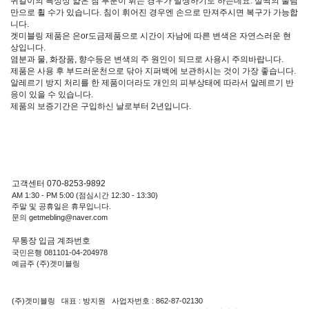
귀걸이의 특성상 얇은 침 부분이 휘는 경우가 발생하기도 하는데요. 살짝의 눌림
만으로 휠 수가 있습니다. 침이 휘어진 경우엔 손으로 만져주시면 복구가 가능합
니다.
겟미블링 제품은 은or도금제품으로 시간이 자남에 따른 변색은 자연스러운 현
상입니다.
염분과 물, 화장품, 향수등은 변색의 주 원인이 되므로 사용시 주의바랍니다.
제품은 사용 후 부드러운천으로 닦아 지퍼백에 보관하시는 것이 가장 좋습니다.
알레르기 방지 처리를 한 제품이더라도 개인의 피부상태에 따라서 알레르기 반
응이 있을 수 있습니다.
제품의 보증기간은 구입하신 날로부터 2년입니다.
고객센터 070-8253-9892
AM 1:30 - PM 5:00 (점심시간 12:30 - 13:30)
주말 및 공휴일은 휴무입니다.
문의 getmebling@naver.com
무통장 입금 계좌번호
국민은행 081101-04-204978
예금주 (주)겟미블링
(주)겟미블링 대표 : 방지원 사업자번호 : 862-87-02130