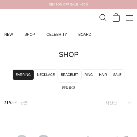
SEASON OFF SALE ~ 80%
NEW
SHOP
CELEBRITY
BOARD
SHOP
EARRING
NECKLACE
BRACELET
RING
HAIR
SALE
당일출고
219
개의 상품