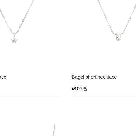
ace
Bagel short necklace
48,000원