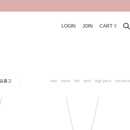
LOGIN
JOIN
CART
0
일출고
new
name
hot
best
high price
low price