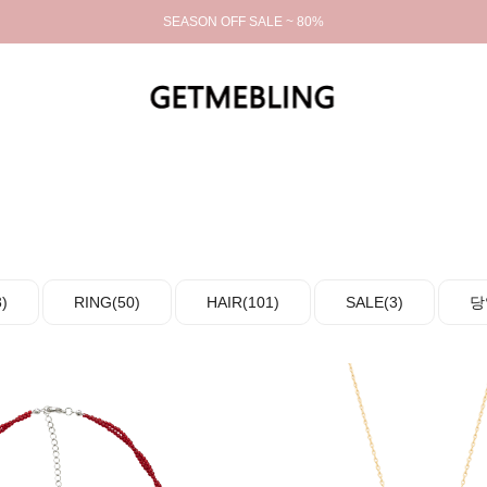
SEASON OFF SALE ~ 80%
)
RING(50)
HAIR(101)
SALE(3)
당