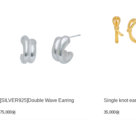
[SILVER925]Double Wave Earring
Single knot ear
75,000원
35,000원