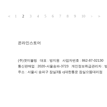
1
2
3
4
5
6
7
8
9
10
<<
>
>>
온라인스토어
(주)겟미블링 대표 : 방지원 사업자번호 : 862-87-02130
통신판매업 : 2020-서울송파-3723 개인정보취급관리자 : 방지원 
주소 : 서울시 송파구 잠실3동 cj대한통운 잠실으뜸대리점