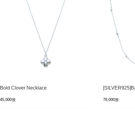
Bold Clover Necklace
[SILVER925]Ba
45,000원
78,000원