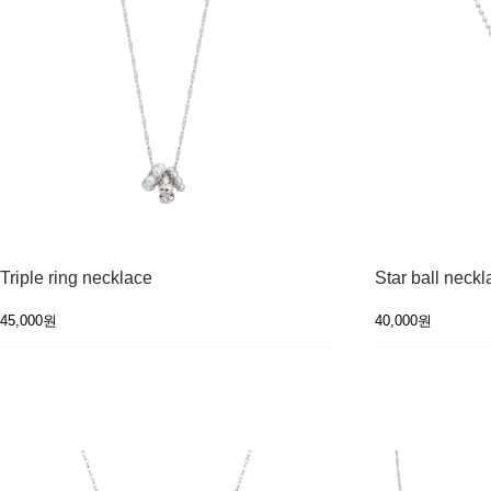
Triple ring necklace
Star ball neckl
45,000원
40,000원